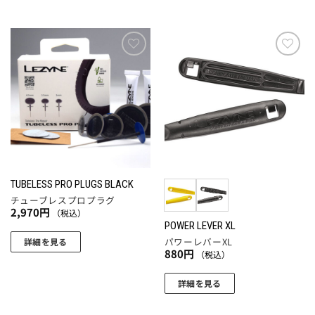
お気
お気
に入
に入
りに
りに
追加
追加
TUBELESS PRO PLUGS BLACK
チューブレスプロプラグ
2,970
円
（税込）
POWER LEVER XL
パワーレバーXL
詳細を見る
880
円
（税込）
詳細を見る
こ