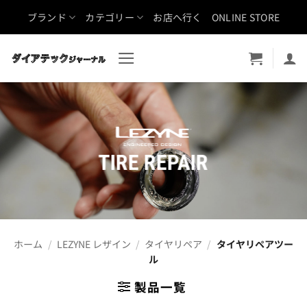
Skip
ブランド
カテゴリー
お店へ行く
ONLINE STORE
to
content
TIRE REPAIR
ホーム
/
LEZYNE レザイン
/
タイヤリペア
/
タイヤリペアツー
ル
製品一覧