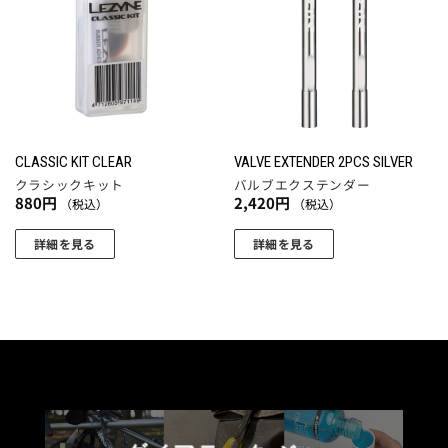
に入
に入
オ
りに
りに
プ
追加
追加
シ
ョ
ン
は
商
CLASSIC KIT CLEAR
VALVE EXTENDER 2PCS SILVER
品
クラシックキット
バルブエクステンダー
ペ
880
円
2,420
円
（税込）
（税込）
ー
ジ
詳細を見る
詳細を見る
か
ら
選
択
で
き
ま
す