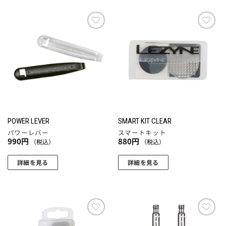
の
オ
商
プ
品
シ
に
お気
お気
ョ
に入
に入
は
りに
りに
ン
複
追加
追加
は
数
商
の
品
バ
ペ
リ
ー
エ
POWER LEVER
SMART KIT CLEAR
ジ
ー
パワーレバー
スマートキット
か
シ
990
円
880
円
（税込）
（税込）
ら
ョ
選
ン
詳細を見る
詳細を見る
択
が
で
あ
き
り
ま
ま
す
す。
お気
お気