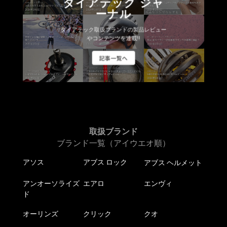
ダイアテック ジャ
ーナル
ダイアテック取扱ブランドの製品レビュー
やコンテンツを連載!!
記事一覧へ
取扱ブランド
ブランド一覧（アイウエオ順）
アソス
アブス ロック
アブス ヘルメット
アンオーソライズ
エアロ
エンヴィ
ド
オーリンズ
クリック
クオ