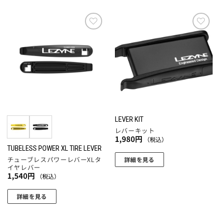
の
商
品
に
お気
お気
に入
に入
は
りに
りに
複
追加
追加
数
の
バ
リ
エ
LEVER KIT
ー
レバーキット
シ
1,980
円
（税込）
ョ
TUBELESS POWER XL TIRE LEVER
チューブレスパワーレバーXLタ
ン
詳細を見る
イヤレバー
が
1,540
円
（税込）
あ
り
詳細を見る
ま
こ
す。