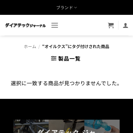
Skip
ブランド
to
content
ホーム
/
“オイルクス”にタグ付けされた商品
製品一覧
選択に一致する商品が見つかりませんでした。
ダイアテック ジャ