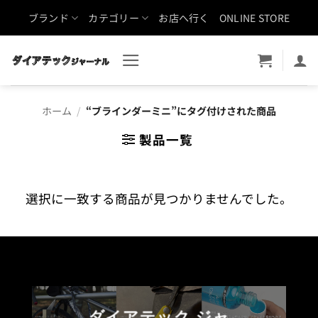
Skip
ブランド
カテゴリー
お店へ行く
ONLINE STORE
to
content
ホーム
/
“ブラインダーミニ”にタグ付けされた商品
製品一覧
選択に一致する商品が見つかりませんでした。
ダイアテック ジャ