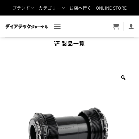
Skip
ブランド
カテゴリー
お店へ行く
ONLINE STORE
to
content
製品一覧
Zoo