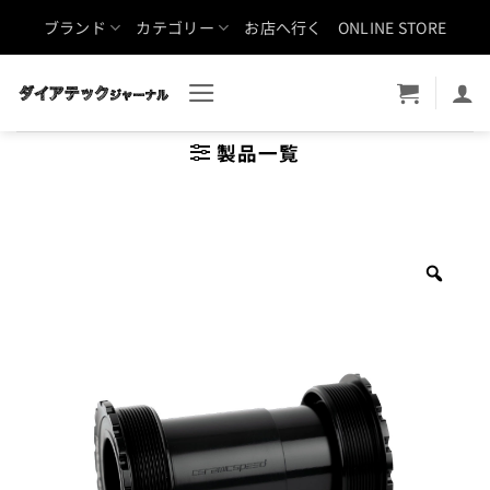
Skip
ブランド
カテゴリー
お店へ行く
ONLINE STORE
to
content
製品一覧
Zoo