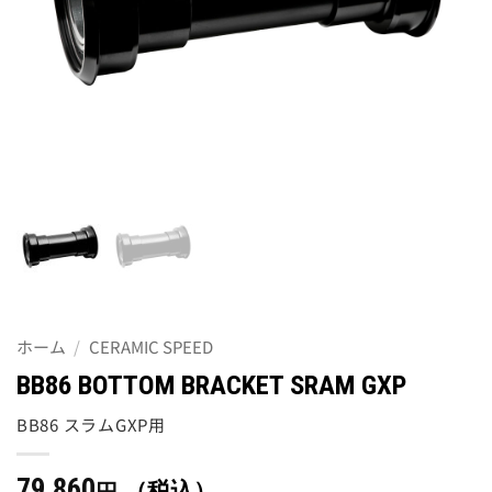
ホーム
/
CERAMIC SPEED
BB86 BOTTOM BRACKET SRAM GXP
BB86 スラムGXP用
79,860
（税込）