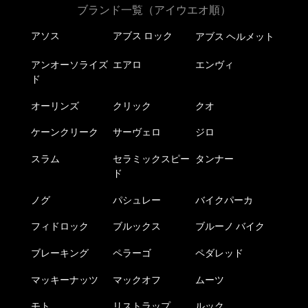
ブランド一覧（アイウエオ順）
アソス
アブス ロック
アブス ヘルメット
アンオーソライズ
エアロ
エンヴィ
ド
オーリンズ
クリック
クオ
ケーンクリーク
サーヴェロ
ジロ
スラム
セラミックスピー
タンナー
ド
ノグ
パシュレー
バイクパーカ
フィドロック
ブルックス
ブルーノ バイク
ブレーキング
ペラーゴ
ペダレッド
マッキーナッツ
マックオフ
ムーツ
モト
リストラップ
ルック