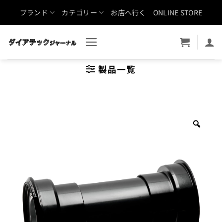
Skip
ブランド
カテゴリー
お店へ行く
ONLINE STORE
to
content
製品一覧
Zoo