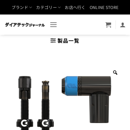
Skip
ブランド
カテゴリー
お店へ行く
ONLINE STORE
to
content
製品一覧
Zoo