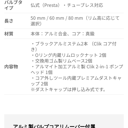
バルブタ
仏式（Presta）・チューブレス対応
イプ
50 mm / 60 mm / 80 mm（リム高に応じて
長さ
選択）
材質
本体：アルミ合金、コア：真鍮
・ブラックアルミステム2本 （Clik コア付
き）
・Oリング内蔵リムロックナット 2個
・交換用ゴム製リムベース2個
内容物
・アルマイト加工アルミ製 Clik 2-in-1 ポンプ
ヘッド 1個
・コア外しツール内蔵プレミアムダストキャ
ップ 2個
※ダストキャップは押し込み式です。
アルミ製バルブコアリムーバー付属