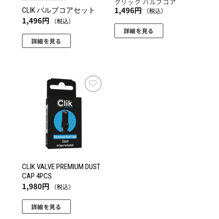
クリック バルブコア
1,496
円
CLIK バルブコアセット
（税込）
1,496
円
（税込）
詳細を見る
詳細を見る
こ
の
商
品
に
お気
に入
は
りに
複
追加
数
の
バ
リ
CLIK VALVE PREMIUM DUST
CAP 4PCS
エ
1,980
円
（税込）
ー
シ
詳細を見る
ョ