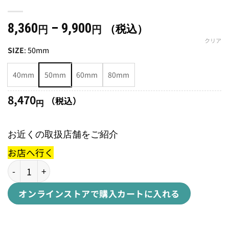
価
8,360
–
9,900
（税込）
円
円
格
クリア
SIZE
:
50mm
帯:
8,360
40mm
50mm
60mm
80mm
円
–
8,470
（税込）
円
9,900
円
お近くの取扱店舗をご紹介
お店へ行く
CLIK TUBELESS VALVE & PUMP HEAD KIT個
オンラインストアで購入
カートに入れる