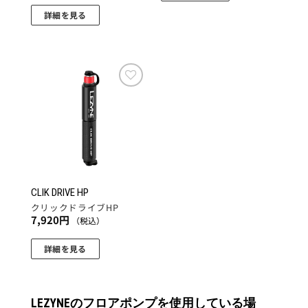
択
詳細を見る
で
き
ま
す
お気
に入
りに
追加
CLIK DRIVE HP
クリックドライブHP
7,920
円
（税込）
詳細を見る
LEZYNEのフロアポンプを使用している場