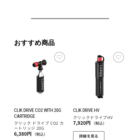
ン
が
あ
り
ま
す。
おすすめ商品
オ
プ
シ
ョ
お気
お気
に入
に入
ン
りに
りに
は
追加
追加
商
品
ペ
ー
CLIK DRIVE CO2 WITH 20G
CLIK DRIVE HV
CARTRIDGE
ジ
クリックドライブHV
7,920
円
クリック ドライブ CO2 カ
（税込）
か
ートリッジ 20G
ら
6,380
円
（税込）
詳細を見る
選