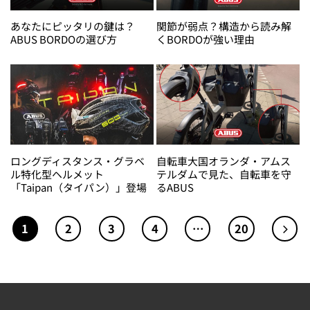
あなたにピッタリの鍵は？
関節が弱点？構造から読み解
ABUS BORDOの選び方
くBORDOが強い理由
ロングディスタンス・グラベ
自転車大国オランダ・アムス
ル特化型ヘルメット
テルダムで見た、自転車を守
「Taipan（タイパン）」登場
るABUS
1
2
3
4
…
20