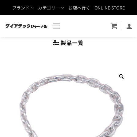
Skip
ブランド
カテゴリー
お店へ行く
ONLINE STORE
to
content
製品一覧
Zoo