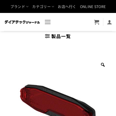
Skip
ブランド
カテゴリー
お店へ行く
ONLINE STORE
to
content
製品一覧
Zoo