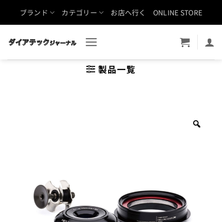
Skip
ブランド
カテゴリー
お店へ行く
ONLINE STORE
to
content
製品一覧
Zoo