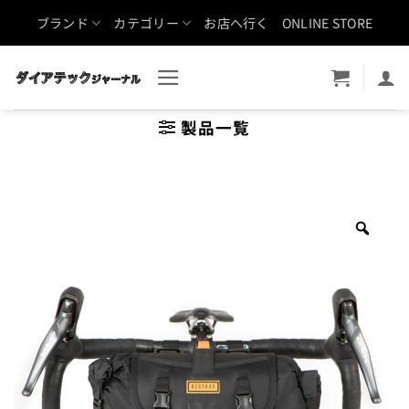
Skip
ブランド
カテゴリー
お店へ行く
ONLINE STORE
to
content
製品一覧
Zoo