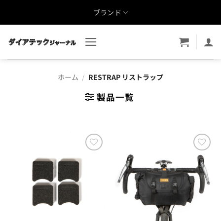
Skip
ブランド
to
content
ホーム
/
RESTRAP リストラップ
製品一覧
お気
お気
に入
に入
りに
りに
追加
追加