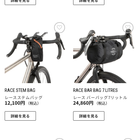
詳細を見る
詳細を見る
円
こ
–
19,800
の
円
商
品
に
お気
お気
に入
に入
は
りに
りに
複
追加
追加
数
の
バ
リ
エ
RACE STEM BAG
RACE BAR BAG 7 LITRES
ー
レースステムバッグ
レース バーバッグ7リットル
シ
12,100
円
24,860
円
（税込）
（税込）
ョ
ン
詳細を見る
詳細を見る
が
あ
り