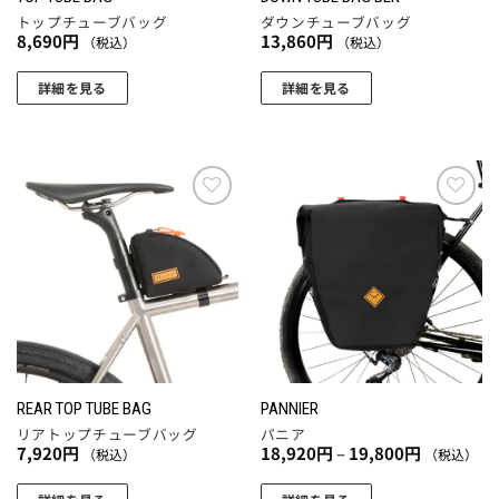
品
品
トップチューブバッグ
ダウンチューブバッグ
ペ
ペ
8,690
円
13,860
円
（税込）
（税込）
ー
ー
ジ
ジ
詳細を見る
詳細を見る
か
か
ら
ら
選
選
択
択
で
で
お気
お気
き
き
に入
に入
りに
りに
ま
ま
追加
追加
す
す
REAR TOP TUBE BAG
PANNIER
リアトップチューブバッグ
パニア
価
7,920
円
18,920
円
–
19,800
円
（税込）
（税込）
格
帯:
18,920