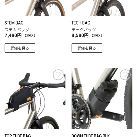
商
バ
バ
品
リ
リ
ペ
エ
エ
ー
STEM BAG
TECH BAG
ー
ー
ジ
ステムバッグ
テックバッグ
シ
シ
7,480
円
8,580
円
（税込）
（税込）
か
ョ
ョ
ら
ン
ン
詳細を見る
詳細を見る
選
が
が
択
あ
あ
で
り
り
き
ま
ま
ま
す。
す。
お気
お気
す
に入
に入
オ
オ
りに
りに
プ
プ
追加
追加
シ
シ
ョ
ョ
ン
ン
は
は
商
商
TOP TUBE BAG
DOWN TUBE BAG BLK