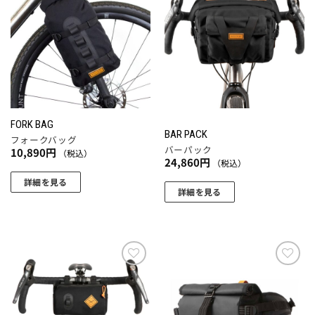
に
お気
お気
す
シ
数
に入
に入
は
ョ
の
りに
りに
複
追加
追加
ン
バ
数
は
リ
の
商
エ
バ
品
ー
リ
ペ
シ
エ
ー
ョ
FORK BAG
ー
BAR PACK
ジ
フォークバッグ
ン
シ
バーパック
10,890
円
（税込）
か
が
24,860
円
（税込）
ョ
ら
あ
ン
詳細を見る
選
り
詳細を見る
が
択
ま
こ
あ
で
す。
の
り
き
オ
商
ま
ま
プ
品
す。
す
シ
に
お気
お気
オ
ョ
に入
に入
は
プ
りに
りに
ン
複
追加
追加
シ