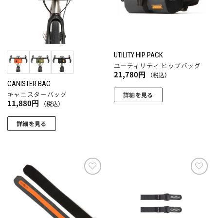
は
数
ョ
商
の
ン
品
バ
は
ペ
リ
商
ー
エ
品
UTILITY HIP PACK
ジ
ー
ペ
ユーティリティ ヒップバッグ
か
シ
21,780
円
（税込）
ー
ら
ョ
CANISTER BAG
ジ
選
キャニスターバッグ
ン
詳細を見る
か
11,880
円
択
（税込）
が
ら
で
あ
選
詳細を見る
き
り
択
こ
ま
ま
で
の
す
す。
き
商
オ
ま
品
プ
す
に
お気
お気
シ
に入
に入
は
ョ
りに
りに
複
追加
追加
ン
数