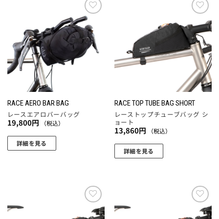
ま
す。
お気
お気
に入
に入
オ
りに
りに
プ
追加
追加
シ
ョ
ン
は
商
RACE AERO BAR BAG
RACE TOP TUBE BAG SHORT
品
レースエアロバーバッグ
レーストップチューブバッグ シ
ペ
ョート
19,800
円
（税込）
13,860
円
ー
（税込）
ジ
詳細を見る
詳細を見る
か
ら
選
択
で
き
お気
お気
に入
に入