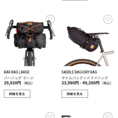
こ
の
商
品
に
お気
お気
に入
に入
は
りに
りに
複
追加
追加
数
の
バ
リ
エ
BAR BAG LARGE
SADDLE BAG+DRY BAG
ー
バーバッグ ラージ
サドルバッグ＋ドライバッグ
シ
価
29,920
円
23,980
円
–
49,280
円
（税込）
（税込）
格
ョ
帯:
23,980
ン
詳細を見る
詳細を見る
円
が
こ
–
49,280
あ
の
円
り
商