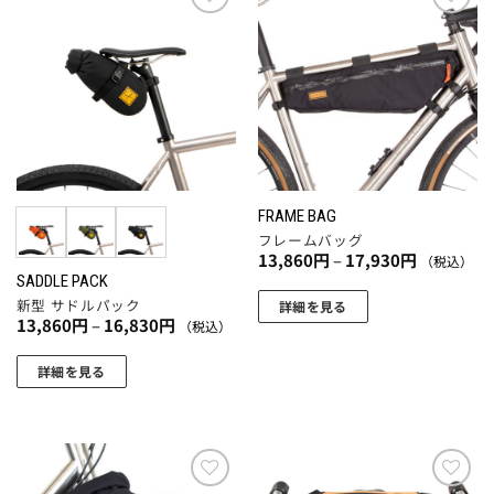
ま
品
す。
に
お気
お気
に入
に入
オ
は
りに
りに
プ
複
追加
追加
シ
数
ョ
の
ン
バ
は
リ
商
エ
FRAME BAG
品
ー
フレームバッグ
ペ
シ
価
13,860
円
–
17,930
円
（税込）
格
ー
ョ
SADDLE PACK
帯:
ジ
13,860
新型 サドルパック
ン
詳細を見る
円
価
13,860
円
–
16,830
円
（税込）
か
が
こ
–
格
17,930
帯:
ら
あ
の
円
13,860
詳細を見る
選
り
商
円
こ
–
択
ま
品
16,830
の
で
円
す。
に
商
き
オ
は
品
ま
プ
複