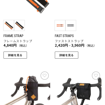
は
の
商
バ
品
リ
ペ
エ
ー
ー
ジ
シ
か
ョ
FRAME STRAP
FAST STRAPS
ら
フレームストラップ
ファストストラップ
ン
選
価
4,840
円
2,420
円
–
3,960
円
（税込）
（税込）
が
格
択
帯:
あ
で
2,420
詳細を見る
詳細を見る
り
円
き
こ
こ
–
ま
3,960
ま
の
の
円
す。
す
商
商
オ
品
品
プ
に
に
お気
お気
シ
に入
に入
は
は
ョ
りに
りに
複
複
追加
追加
ン
数
数
は
の
の