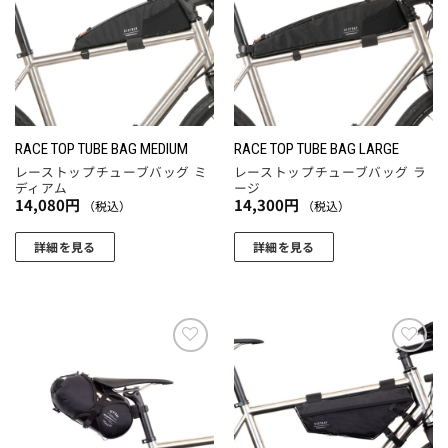
ま
りに
りに
す
追加
追加
RACE TOP TUBE BAG MEDIUM
RACE TOP TUBE BAG LARGE
レーストップチューブバッグ ミ
レーストップチューブバッグ ラ
ディアム
ージ
14,080
円
14,300
円
（税込）
（税込）
詳細を見る
詳細を見る
お気
お気
に入
に入
りに
りに
追加
追加