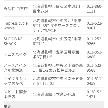
北海道札幌市白石区本通1丁
011-860-
秀岳荘 白石店
目南2-14
1111
北海道札幌市中央区北3条東
impress cycle
011-522-
5丁目357 ザタワーズフロン
works
8901
ティア札幌1F
SLOG BIKE
北海道札幌市中央区南3条東
011-252-
SHACK
6丁目1
9266
北海道札幌市豊平区月寒西一
011-851-
サムズバイク
条8丁目1-5
6886
ノースバイシ
北海道札幌市中央区南四条西
011-532-
クル北海道
1丁目1-2第87松井ビル1F
9588
サイクルショ
北海道札幌市中央区南十五条
011-511-
ップおかべ
西6丁目2-25
0459
スピード商会
0138-52-
北海道函館市本通1-4-18
本通店
1471
東北