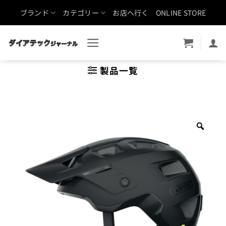
Skip
ブランド
カテゴリー
お店へ行く
ONLINE STORE
to
content
製品一覧
Zoo