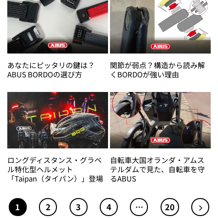
あなたにピッタリの鍵は？
関節が弱点？構造から読み解
ABUS BORDOの選び方
くBORDOが強い理由
ロングディスタンス・グラベ
自転車大国オランダ・アムス
ル特化型ヘルメット
テルダムで見た、自転車を守
「Taipan（タイパン）」登場
るABUS
1
2
3
4
…
20