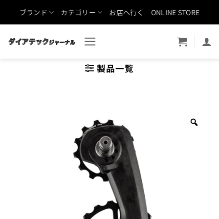
Skip
ブランド
カテゴリー
お店へ行く
ONLINE STORE
to
content
製品一覧
Zoo