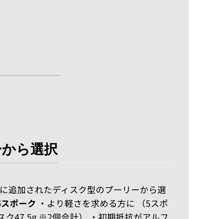
ーから選択
たに追加されたディスク型のプーリーから選
5スポーク
・より軽さを求める方に （5スポ
ィスク47.5g ※2個合計） ・初期抵抗がアルフ