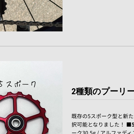
2種類のプーリ
既存の5スポーク型と新
択可能となりました！
■
ーク30.5g / アルファデ