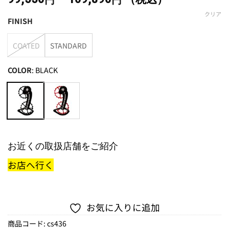
円
円
格
クリア
FINISH
帯:
99,550
COATED
STANDARD
円
–
COLOR
:
BLACK
109,890
円
お近くの取扱店舗をご紹介
お店へ行く
お気に入りに追加
商品コード:
cs436