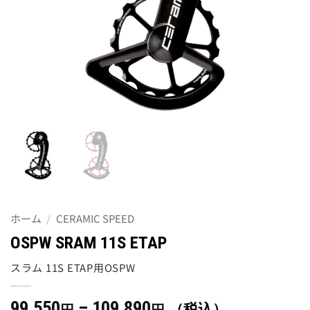
ホーム
/
CERAMIC SPEED
OSPW SRAM 11S ETAP
スラム 11S ETAP用OSPW
価
99,550
–
109,890
（税込）