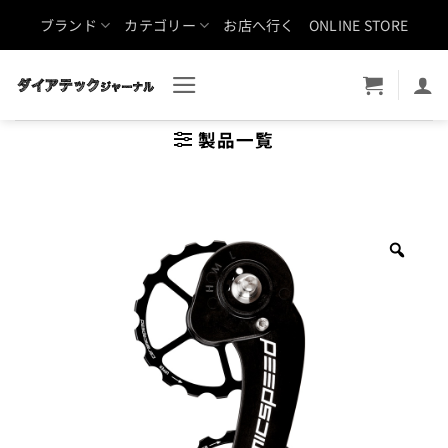
Skip
ブランド
カテゴリー
お店へ行く
ONLINE STORE
to
content
製品一覧
Zoo