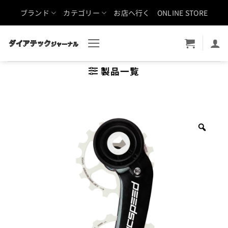
Skip
ブランド
カテゴリー
お店へ行く
ONLINE STORE
to
content
製品一覧
Zoo