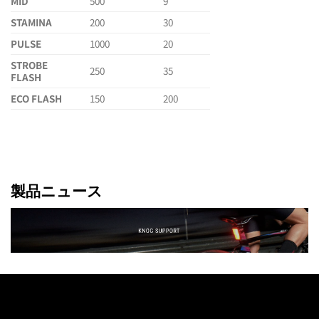
MID
500
9
STAMINA
200
30
PULSE
1000
20
STROBE
250
35
FLASH
ECO FLASH
150
200
製品ニュース