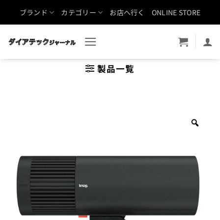
Skip
ブランド
カテゴリー
お店へ行く
ONLINE STORE
to
content
製品一覧
Zoo