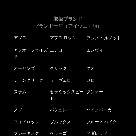
あ
あ
選
選
り
り
択
択
ま
ま
取扱ブランド
で
で
す。
す。
ブランド一覧（アイウエオ順）
き
き
オ
オ
ま
ま
プ
アソス
アブス ロック
アブス ヘルメット
プ
す
す
シ
シ
ョ
アンオーソライズ
エアロ
エンヴィ
ョ
ン
ド
ン
は
は
オーリンズ
クリック
クオ
商
商
品
ケーンクリーク
サーヴェロ
ジロ
品
ペ
ペ
ー
スラム
セラミックスピー
タンナー
ー
ジ
ド
ジ
か
か
ノグ
パシュレー
バイクパーカ
ら
ら
選
フィドロック
ブルックス
ブルーノ バイク
選
択
択
で
ブレーキング
ペラーゴ
ペダレッド