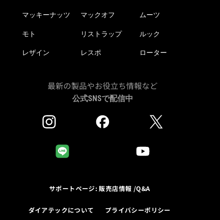
で
き
き
マッキーナッツ
マックオフ
ムーツ
ま
ま
す
モト
リストラップ
ルック
す
レザイン
レスポ
ローター
最新の製品やお役立ち情報など
公式SNSで配信中
サポートページ: 販売店情報 /Q&A
ダイアテックについて
プライバシーポリシー