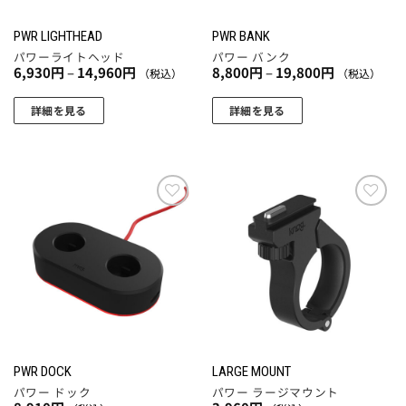
PWR LIGHTHEAD
PWR BANK
パワーライトヘッド
パワー バンク
価
価
6,930
円
–
14,960
円
8,800
円
–
19,800
円
（税込）
（税込）
格
格
帯:
帯:
6,930
8,800
詳細を見る
詳細を見る
円
円
こ
こ
–
–
14,960
19,800
の
の
円
円
商
商
品
品
に
に
お気
お気
に入
に入
は
は
りに
りに
複
複
追加
追加
数
数
の
の
バ
バ
リ
リ
エ
エ
PWR DOCK
LARGE MOUNT
ー
ー
パワー ドック
パワー ラージマウント
シ
シ