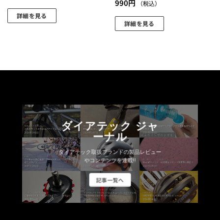
990
円
（税込）
ョ
ョ
ン
ン
詳細を見る
詳細を見る
が
が
こ
こ
あ
あ
の
の
り
り
商
商
ま
ま
品
品
す。
す。
に
に
オ
オ
は
は
プ
プ
複
複
シ
シ
数
数
ョ
ョ
の
ダイアテック ジャ
の
ン
ン
バ
ーナル
バ
は
は
リ
リ
商
商
エ
ダイアテック取扱ブランドの製品レビュー
エ
やコンテンツを連載!!
品
品
ー
ー
ペ
ペ
シ
記事一覧へ
シ
ー
ー
ョ
ョ
ジ
ジ
ン
ン
か
か
が
が
ら
ら