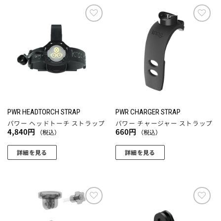
お気
お気
に入
に入
りに
りに
追加
追加
PWR HEADTORCH STRAP
PWR CHARGER STRAP
パワー ヘッドトーチ ストラップ
パワー チャージャー ストラップ
4,840
円
660
円
（税込）
（税込）
詳細を見る
詳細を見る
お気
お気
に入
に入