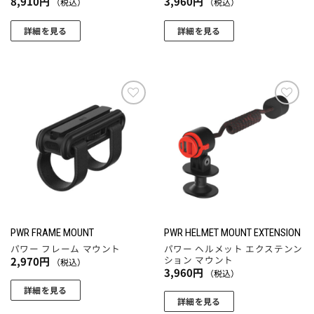
8,910
円
3,960
円
（税込）
（税込）
ョ
ョ
ン
ン
詳細を見る
詳細を見る
が
が
あ
あ
り
り
ま
ま
す。
す。
お気
お気
に入
に入
オ
オ
りに
りに
プ
プ
追加
追加
シ
シ
ョ
ョ
ン
ン
は
は
商
商
PWR FRAME MOUNT
PWR HELMET MOUNT EXTENSION
品
品
パワー フレーム マウント
パワー ヘルメット エクステンン
ペ
ペ
ション マウント
2,970
円
（税込）
3,960
円
ー
ー
（税込）
ジ
ジ
詳細を見る
詳細を見る
か
か