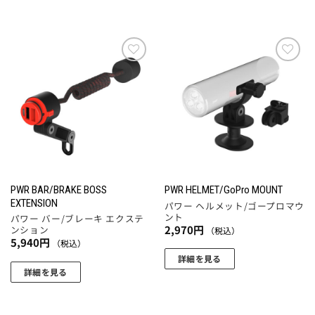
ら
ら
選
選
択
択
で
で
き
き
お気
お気
に入
に入
ま
ま
りに
りに
す
す
追加
追加
PWR BAR/BRAKE BOSS
PWR HELMET/GoPro MOUNT
EXTENSION
パワー ヘルメット/ゴープロマウ
ント
パワー バー/ブレーキ エクステ
2,970
円
ンション
（税込）
5,940
円
（税込）
詳細を見る
詳細を見る