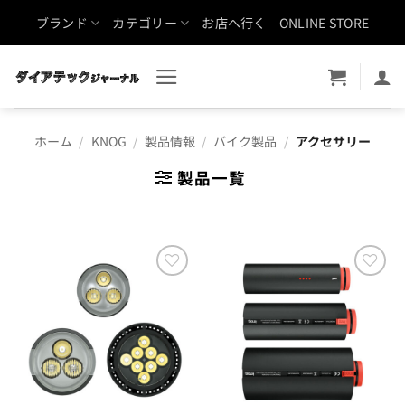
Skip
ブランド
カテゴリー
お店へ行く
ONLINE STORE
to
content
ホーム
/
KNOG
/
製品情報
/
バイク製品
/
アクセサリー
製品一覧
お気
お気
に入
に入
りに
りに
追加
追加