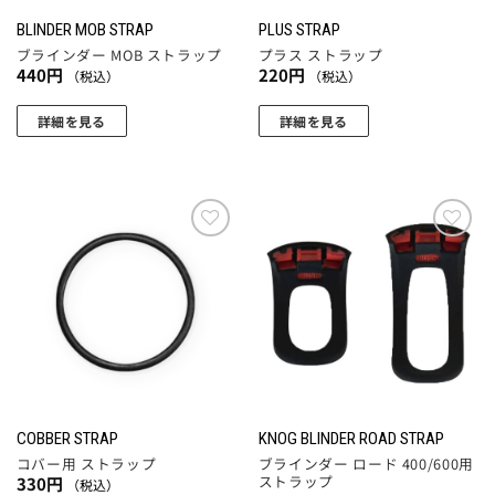
BLINDER MOB STRAP
PLUS STRAP
ブラインダー MOB ストラップ
プラス ストラップ
440
円
220
円
（税込）
（税込）
詳細を見る
詳細を見る
こ
こ
の
の
商
商
品
品
に
に
お気
お気
に入
に入
は
は
りに
りに
複
複
追加
追加
数
数
の
の
バ
バ
リ
リ
エ
エ
COBBER STRAP
KNOG BLINDER ROAD STRAP
ー
ー
コバー用 ストラップ
ブラインダー ロード 400/600用
シ
シ
ストラップ
330
円
（税込）