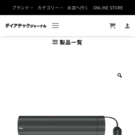
Skip
ブランド
カテゴリー
お店へ行く
ONLINE STORE
to
content
製品一覧
Zoo