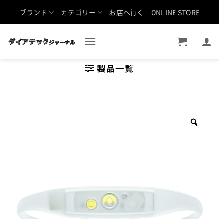
Skip
ブランド
カテゴリー
お店へ行く
ONLINE STORE
to
content
製品一覧
Zoo