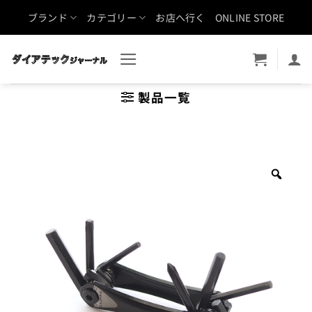
Skip
ブランド
カテゴリー
お店へ行く
ONLINE STORE
to
content
製品一覧
Zoo