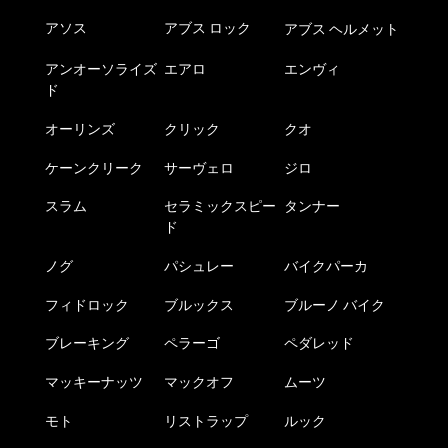
アソス
アブス ロック
アブス ヘルメット
アンオーソライズ
エアロ
エンヴィ
ド
オーリンズ
クリック
クオ
ケーンクリーク
サーヴェロ
ジロ
スラム
セラミックスピー
タンナー
ド
ノグ
パシュレー
バイクパーカ
フィドロック
ブルックス
ブルーノ バイク
ブレーキング
ペラーゴ
ペダレッド
マッキーナッツ
マックオフ
ムーツ
モト
リストラップ
ルック