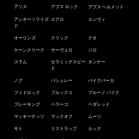
アソス
アブス ロック
アブス ヘルメット
アンオーソライズ
エアロ
エンヴィ
ド
オーリンズ
クリック
クオ
ケーンクリーク
サーヴェロ
ジロ
スラム
セラミックスピー
タンナー
ド
ノグ
パシュレー
バイクパーカ
フィドロック
ブルックス
ブルーノ バイク
ブレーキング
ペラーゴ
ペダレッド
マッキーナッツ
マックオフ
ムーツ
モト
リストラップ
ルック