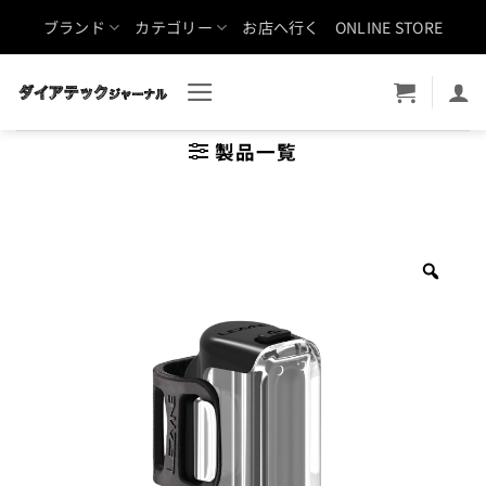
Skip
ブランド
カテゴリー
お店へ行く
ONLINE STORE
to
content
製品一覧
Zoo