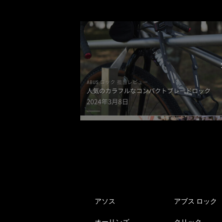
アソス
アブス ロック