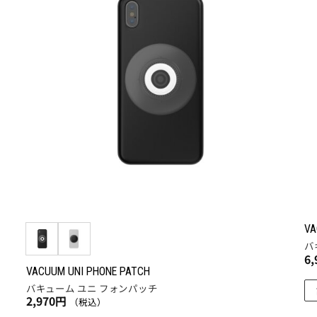
入
に入
に
りに
加
追加
VA
バ
6,
VACUUM UNI PHONE PATCH
バキューム ユニ フォンパッチ
2,970
円
（税込）
こ