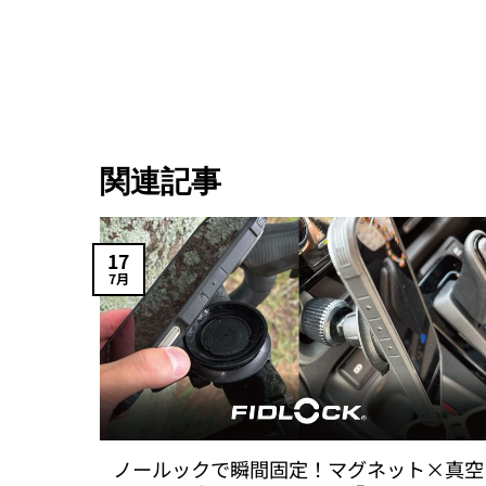
の
商
品
に
は
複
関連記事
数
の
バ
17
リ
7月
エ
ー
シ
ョ
ン
が
あ
ノールックで瞬間固定！マグネット×真空
り