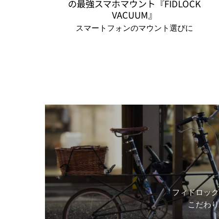
の最強スマホマウント『FIDLOCK
ま
VACUUM』
す。
スマートフォンのマウント選びに
オ
プ
シ
ョ
ン
は
商
品
ペ
ー
ジ
か
ら
選
フィドロック
択
こだわり
で