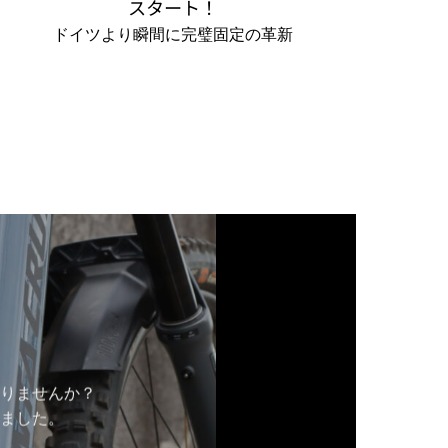
スタート！
ドイツより瞬間に完璧固定の革新
。
りませんか？
ました。