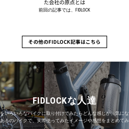
が
た会社の原点とは
ま
あ
前回の記事では、FIDLOCK
す
り
オ
ま
プ
す。
シ
オ
ョ
その他のFIDLOCK記事はこちら
プ
ン
シ
は
ョ
商
ン
品
は
ペ
商
ー
品
ジ
ペ
FIDLOCKな人達
か
ー
ら
ジ
選
をいろいろなバイクに取り付けてみたらどんな感じか、気にな
か
択
あるのバイクで、実際使ってみたイメージや感想をまとめてみ
ら
で