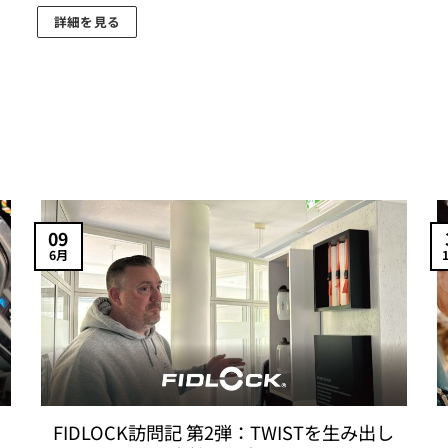
の
詳細を見る
商
こ
品
の
に
商
は
品
複
に
数
は
の
複
バ
数
09
リ
の
6月
エ
バ
ー
リ
シ
エ
ョ
ー
ン
シ
が
ョ
あ
ン
FIDLOCK訪問記 第2弾：TWISTを生み出し
り