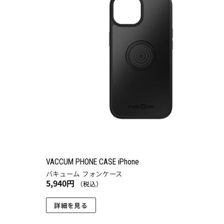
に
り
追
VACCUM PHONE CASE iPhone
バキューム フォンケース
5,940
円
（税込）
詳細を見る
こ