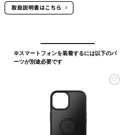
取扱説明書はこちら
※スマートフォンを装着するには以下のパ
ーツが別途必要です
お気
お気
に入
に入
りに
りに
追加
追加