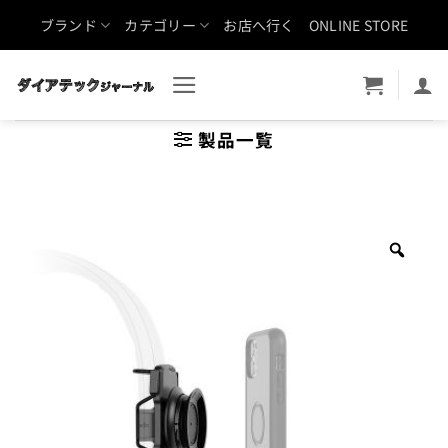
Skip
ブランド
カテゴリー
お店へ行く
ONLINE STORE
to
content
製品一覧
Zoo