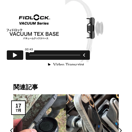
の
バ
リ
エ
ー
シ
ョ
ン
が
あ
り
ま
関連記事
す。
オ
プ
17
シ
7月
ョ
ン
は