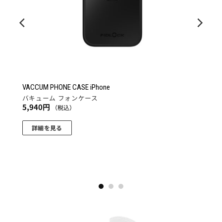
VACCUM PHONE CASE iPhone
バキューム フォンケース
5,940
円
（税込）
詳細を見る
こ
の
商
品
に
は
複
数