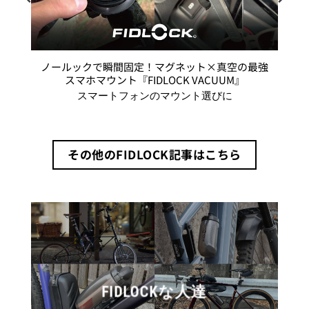
商
品
ペ
ー
ノールックで瞬間固定！マグネット×真空の最強
ジ
スマホマウント『FIDLOCK VACUUM』
か
スマートフォンのマウント選びに
ら
選
択
で
その他のFIDLOCK記事はこちら
き
ま
す
FIDLOCKな人達