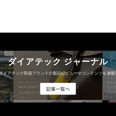
品
ペ
ー
ジ
か
ら
選
択
で
き
ダイアテック ジャーナル
ま
す
ダイアテック取扱ブランドの製品レビューやコンテンツを連載!
記事一覧へ