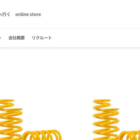
へ行く
online store
ト
会社概要
リクルート
お気
に入
りに
追加