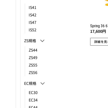
IS41
IS42
IS47
Spring 36 
IS52
17,600
円
ZS規格
詳細を見
こ
ZS44
の
ZS49
商
ZS55
品
ZS56
に
は
EC規格
複
数
EC30
の
EC34
バ
EC44