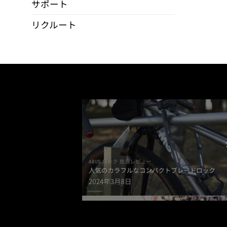
品
サポート
ペ
リクルート
ー
ジ
か
ら
選
択
で
き
ま
す