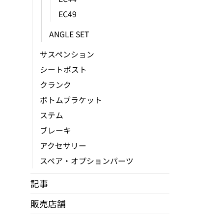
リ
エ
EC49
ー
ANGLE SET
シ
ョ
サスペンション
ン
シートポスト
が
クランク
あ
り
ボトムブラケット
ま
ステム
す。
ブレーキ
オ
アクセサリー
プ
シ
スペア・オプションパーツ
ョ
記事
ン
は
販売店舗
商