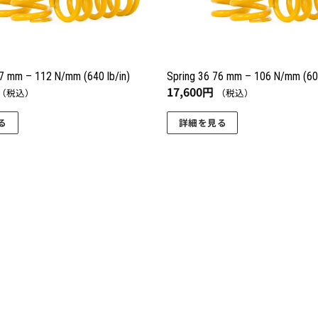
67 mm – 112 N/mm (640 lb/in)
Spring 36 76 mm – 106 N/mm (605
17,600
円
（税込）
（税込）
る
詳細を見る
こ
の
商
品
に
は
複
数
の
バ