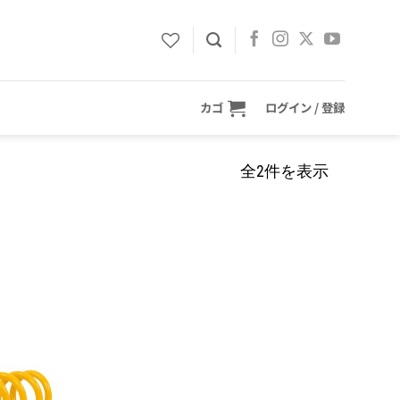
カゴ
ログイン / 登録
全2件を表示
お気
に入
りに
追加