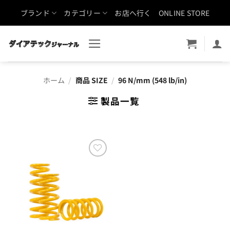
Skip
ブランド
カテゴリー
お店へ行く
ONLINE STORE
to
content
ホーム
/
商品 SIZE
/
96 N/mm (548 lb/in)
製品一覧
お気
に入
りに
追加