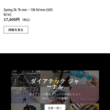
Spring 36 76 mm – 106 N/mm (605
lb/in)
17,600
円
（税込）
詳細を見る
こ
の
商
品
に
は
複
数
ダイアテック ジャ
の
ーナル
バ
リ
ダイアテック取扱ブランドの製品レビュー
エ
やコンテンツを連載!!
ー
記事一覧へ
シ