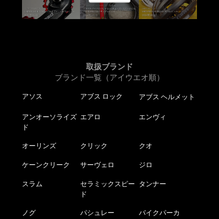
ョ
ン
が
あ
り
ま
取扱ブランド
す。
ブランド一覧（アイウエオ順）
オ
アソス
アブス ロック
アブス ヘルメット
プ
シ
アンオーソライズ
エアロ
エンヴィ
ョ
ド
ン
は
オーリンズ
クリック
クオ
商
ケーンクリーク
サーヴェロ
ジロ
品
ペ
スラム
セラミックスピー
タンナー
ー
ド
ジ
か
ノグ
パシュレー
バイクパーカ