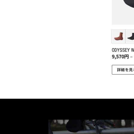
ODYSSEY 
9,570
円
–
詳細を見
こ
の
商
品
に
は
複
数