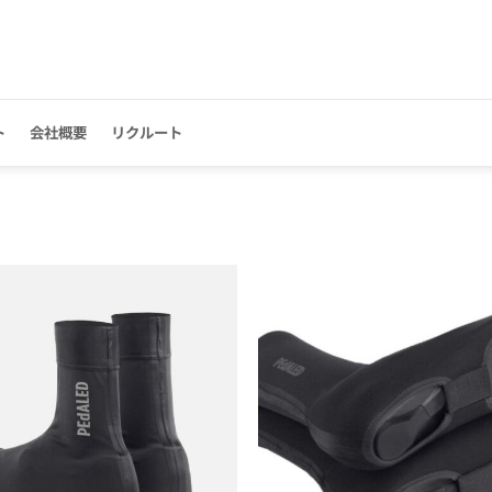
ト
会社概要
リクルート
お気
に入
りに
追加