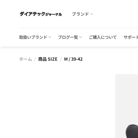
Skip
to
ブランド
content
取扱いブランド
ブログ一覧
ご購入について
サポー
ホーム
/
商品 SIZE
/
M / 39-42