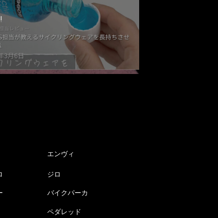
!
エンヴィ
ロ
ジロ
ー
バイクパーカ
ペダレッド