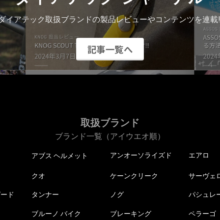
リ
エ
ダイアテック取扱ブランドの製品レビューやコンテンツを連載!
ー
シ
記事一覧へ
ョ
ン
が
あ
り
ま
取扱ブランド
す。
オ
ブランド一覧（アイウエオ順）
プ
アンオーソライズド
エアロ
アブス ヘルメット
シ
ョ
クオ
ケーンクリーク
サーヴェ
ン
ピード
タンナー
ノグ
パシュレ
は
商
ブルーノ バイク
ブレーキング
ペラーゴ