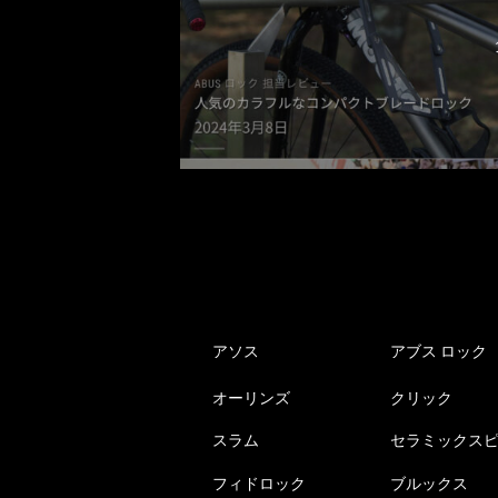
の
バ
リ
エ
ー
シ
ョ
ン
が
あ
り
ま
す。
アソス
アブス ロック
オ
オーリンズ
クリック
プ
シ
スラム
セラミックス
ョ
ン
フィドロック
ブルックス