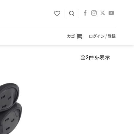
カゴ
ログイン / 登録
全2件を表示
お気
に入
りに
追加