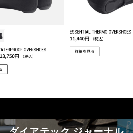
ESSENTIAL THERMO OVERSHOES
11,440
円
（税込）
WATERPROOF OVERSHOES
詳細を見る
価
13,750
円
（税込）
こ
格
帯:
の
9,570
る
円
商
–
品
13,750
円
に
は
複
数
の
バ
ダイアテック ジャーナル