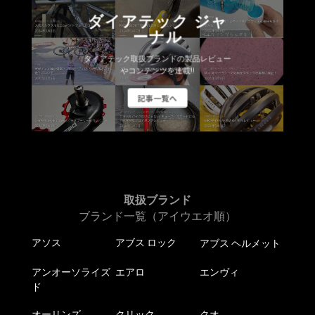
ダイアテック ジャ
ーナル
ダイアテック取扱ブランドの製品レビュー
やコンテンツを連載!!
記事一覧へ
取扱ブランド
ブランド一覧（アイウエオ順）
アソス
アブス ロック
アブス ヘルメット
アンオーソライズ
エアロ
エンヴィ
ド
オーリンズ
クリック
クオ