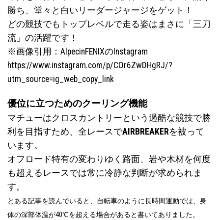
勝ち、堂々と白いリーダージャージをゲット！
どの競技でもトップレベルで走る姿はまさに「三刀
流」の活躍です！
※画像引用：AlpecinFENIXのInstagram
https://www.instagram.com/p/COr6ZwDHgRJ/?
utm_source=ig_web_copy_link
優位に立つためのクーリング機能
マチューはクロスカントリーという過酷な競技で勝
利を目指すため、全レースで
AIRBREAKER
を被って
います。
オフロード特有の変わりゆく路面、岩や木材を何度
も超えるレースでは常に冷静な判断が求められま
す。
とある記事を読んでいると、自転車のように長時間運動では、身
体の深部体温が40℃を超える場合があると書いてありました。