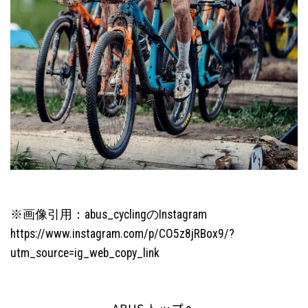
※画像引用：abus_cyclingのInstagram
https://www.instagram.com/p/CO5z8jRBox9/?
utm_source=ig_web_copy_link