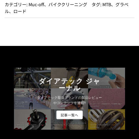
カテゴリー:
Muc-off
、
バイククリーニング
タグ:
MTB
、
グラベ
ル
、
ロード
ダイアテック ジャ
ーナル
ダイアテック取扱ブランドの製品レビュー
やコンテンツを連載!!
記事一覧へ