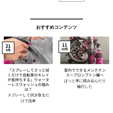
おすすめコンテンツ
11
21
10月
4月
「スプレーしてさっと拭
室内でできるメンテナン
くだけで自転車のキレイ
ス～ブロンプトン編～
が長持ちする」ウォータ
ぱっと車に積み込んだり
ーレスウォッシュの強み
輪行した
は？
スプレーして拭き取るだ
けで洗車