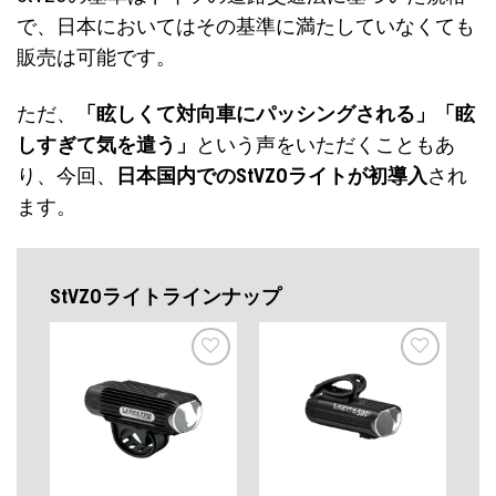
で、日本においてはその基準に満たしていなくても
販売は可能です。
ただ、
「眩しくて対向車にパッシングされる」「眩
しすぎて気を遣う」
という声をいただくこともあ
り、今回、
日本国内でのStVZOライトが初導入
され
ます。
StVZOライトラインナップ
お気
お気
に入
に入
りに
りに
追加
追加