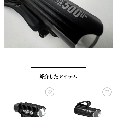
紹介したアイテム
お気
お気
に入
に入
りに
りに
追加
追加