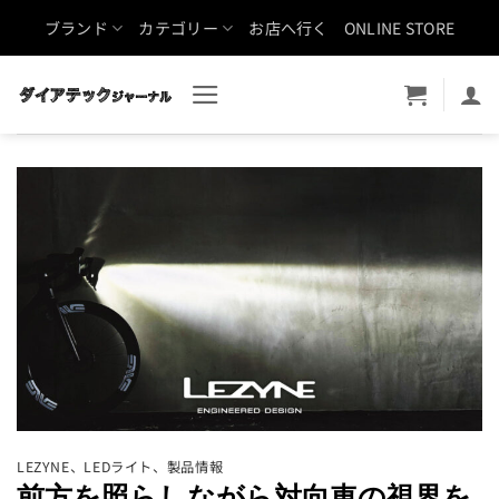
Skip
ブランド
カテゴリー
お店へ行く
ONLINE STORE
to
content
LEZYNE
、
LEDライト
、
製品情報
前方を照らしながら対向車の視界を