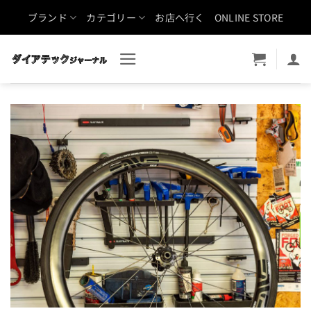
Skip
ブランド
カテゴリー
お店へ行く
ONLINE STORE
to
content