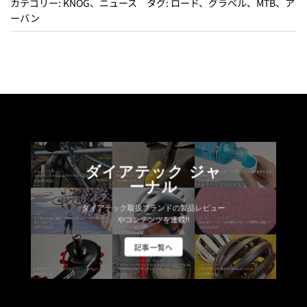
カテゴリー:
KNOG
、
ニュース
タグ:
ロード
、
グラベル
、
MTB
、
ア
ーバン
ダイアテック ジャ
ーナル
ダイアテック取扱ブランドの製品レビュー
やコンテンツを連載!!
記事一覧へ