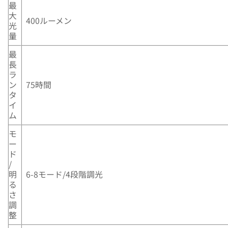
最
大
400ルーメン
光
量
最
長
ラ
ン
75時間
タ
イ
ム
モ
ー
ド
/
明
6-8モード/4段階調光
る
さ
調
整