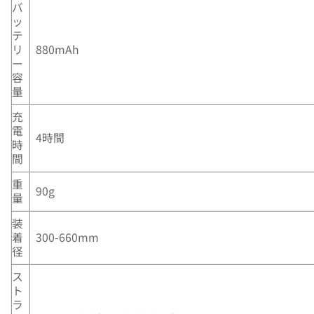
バ
ッ
テ
リ
880mAh
ー
容
量
充
電
4時間
時
間
重
90g
量
装
着
300-660mm
径
ス
ト
ラ