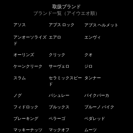
ン
取扱ブランド
は
ブランド一覧（アイウエオ順）
商
品
アソス
アブス ロック
アブス ヘルメット
ペ
ー
アンオーソライズ
エアロ
エンヴィ
ド
ジ
か
オーリンズ
クリック
クオ
ら
選
ケーンクリーク
サーヴェロ
ジロ
択
で
スラム
セラミックスピー
タンナー
ド
き
ま
ノグ
パシュレー
バイクパーカ
す
フィドロック
ブルックス
ブルーノ バイク
ブレーキング
ペラーゴ
ペダレッド
マッキーナッツ
マックオフ
ムーツ