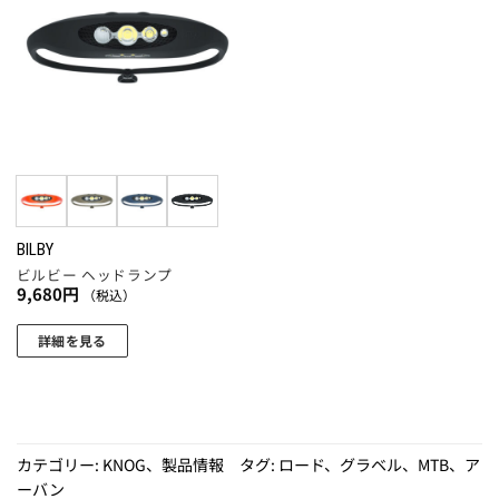
に入
りに
追加
BILBY
ビルビー ヘッドランプ
9,680
円
（税込）
詳細を見る
こ
の
商
品
カテゴリー:
KNOG
、
製品情報
タグ:
ロード
、
グラベル
、
MTB
、
ア
に
ーバン
は