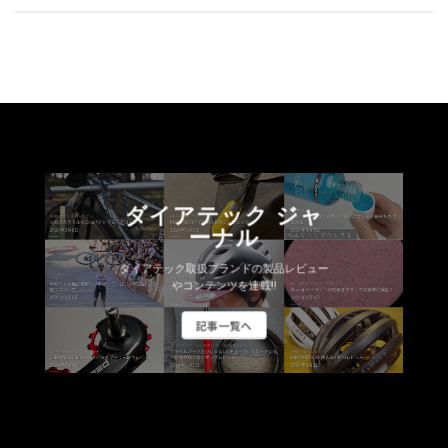
複
数
の
バ
リ
エ
ー
シ
ョ
ダイアテック ジャ
ン
ーナル
が
ダイアテック取扱ブランドの製品レビュー
あ
やコンテンツを連載!!
り
ま
記事一覧へ
す。
オ
プ
シ
ョ