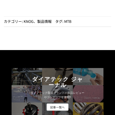
商
品
に
は
カテゴリー:
KNOG
、
製品情報
タグ:
MTB
複
数
の
バ
リ
エ
ー
シ
ョ
ダイアテック ジャ
ン
ーナル
が
あ
ダイアテック取扱ブランドの製品レビュー
り
やコンテンツを連載!!
ま
記事一覧へ
す。