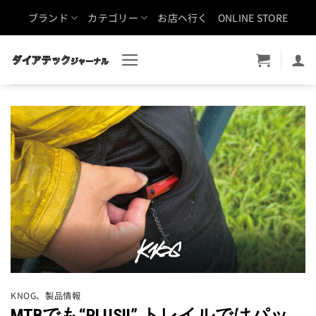
Skip
ブランド
カテゴリー
お店へ行く
ONLINE STORE
to
content
KNOG
、
製品情報
MTBでも“PLUS!!” トレイルではパッ