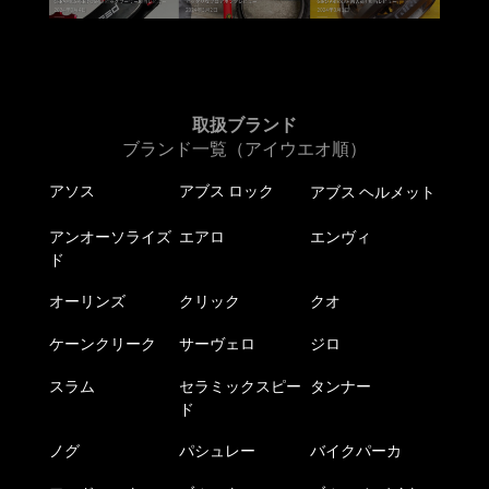
オ
プ
シ
ョ
ン
取扱ブランド
は
ブランド一覧（アイウエオ順）
商
品
アソス
アブス ロック
アブス ヘルメット
ペ
ー
アンオーソライズ
エアロ
エンヴィ
ジ
ド
か
ら
オーリンズ
クリック
クオ
選
ケーンクリーク
サーヴェロ
ジロ
択
で
スラム
セラミックスピー
タンナー
き
ド
ま
ノグ
パシュレー
バイクパーカ
す