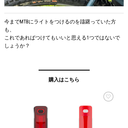
今までMTBにライトをつけるのを躊躇っていた方
も、
これであればつけてもいいと思える1つではないで
しょうか？
購入はこちら
お気
お気
に入
に入
りに
りに
追加
追加