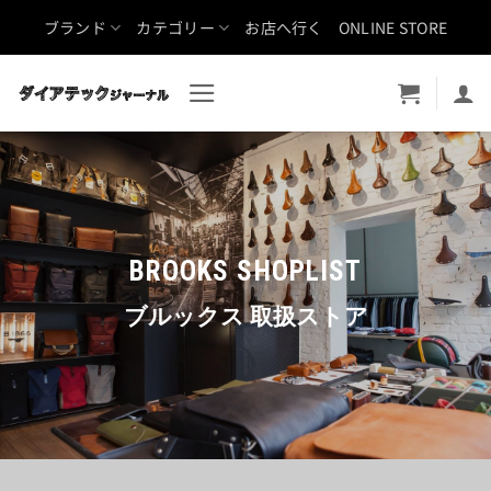
Skip
ブランド
カテゴリー
お店へ行く
ONLINE STORE
to
content
BROOKS SHOPLIST
ブルックス 取扱ストア