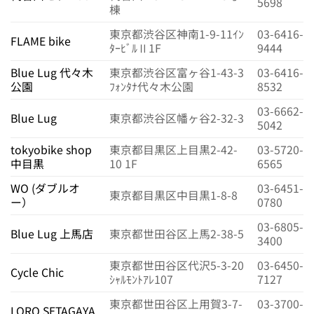
5698
棟
東京都渋谷区神南1-9-11ｲﾝ
03-6416-
FLAME bike
ﾀｰﾋﾞﾙⅡ1F
9444
Blue Lug 代々木
東京都渋谷区富ヶ谷1-43-3
03-6416-
公園
ﾌｫﾝﾀﾅ代々木公園
8532
03-6662-
Blue Lug
東京都渋谷区幡ヶ谷2-32-3
5042
tokyobike shop
東京都目黒区上目黒2-42-
03-5720-
中目黒
10 1F
6565
WO (ダブルオ
03-6451-
東京都目黒区中目黒1-8-8
ー）
0780
03-6805-
Blue Lug 上馬店
東京都世田谷区上馬2-38-5
3400
東京都世田谷区代沢5-3-20
03-6450-
Cycle Chic
ｼｬﾙﾓﾝﾄｱﾚ107
7127
東京都世田谷区上用賀3-7-
03-3700-
LORO SETAGAYA