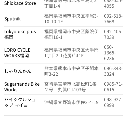
徳島県徳島市北常三島町2
088-655-
Shiokaze Store
丁目1-4
4055
福岡県福岡市中央区平尾3-
092-518-
Sputnik
10-10-1F
7668
tokyobike plus
福岡県福岡市中央区薬院伊
092-406-
福岡
福町16-1
7039
050-
LORO CYCLE
福岡県福岡市中央区大手門
1365-
WORKS福岡
1丁目2-1花房ﾋﾞﾙ1F
6236
熊本県熊本市中央区子飼本
096-343-
しゃりんかん
町3-22
3324
Sugarhands Bike
宮崎県宮崎市北高松町1番
0985-71-
Works
２号 丸眞ﾋﾞﾙ103号
0615
バイシクルショ
098-927-
沖縄県宜野湾市伊佐2-4-19
ップ マイヨ
6999