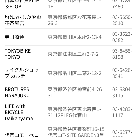
自転車雑貨FLIP
東京都足立区千住4-14-5
03-5284-
＆FLOP
1F
7480
ｻｲｸﾙﾊｳｽしぶやお
東京都葛飾区お花茶屋1-
03-5650-
花茶屋店
26-2
2510
03-3623-
寺田商会
東京都墨田区本所2-13-4
0382
TOKYOBIKE
03-6458-
東京都江東区三好3-7-2
TOKYO
8198
03-6426-
サイクルショッ
東京都品川区二葉2-12-2
8541
プ カルテ
BROTURES
東京都渋谷区神宮前4-26-
03-6804-
HARAJUKU
31
3115
LIFE with
東京都渋谷区恵比寿西1-
03-4283-
BICYCLE
31-12FLEG代官山
1117
Daikanyama
東京都渋谷区猿楽町16-15
03-6277-
代官山モトベロ
代官山T-SITE GARDEN3号