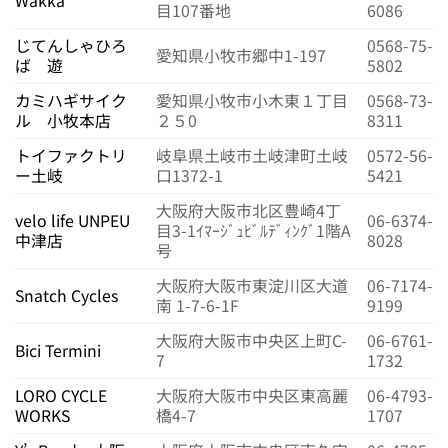
Wakka
目107番地
6086
じてんしゃひろ
0568-75-
愛知県小牧市郷中1-197
ば 遊
5802
カミハギサイク
愛知県小牧市小木東１丁目
0568-73-
ル 小牧本店
２５0
8311
トイファクトリ
岐阜県土岐市土岐津町土岐
0572-56-
ー土岐
口1372-1
5421
大阪府大阪市北区豊崎4丁
velo life UNPEU
06-6374-
目3-1ｲﾏｰｼﾞｭﾋﾞﾙﾃﾞｨﾝｸﾞ1階A
中津店
8028
号
大阪府大阪市東淀川区大道
06-7174-
Snatch Cycles
南 1-7-6-1F
9199
大阪府大阪市中央区上町C-
06-6761-
Bici Termini
7
1732
LORO CYCLE
大阪府大阪市中央区東高麗
06-4793-
WORKS
橋4-7
1707