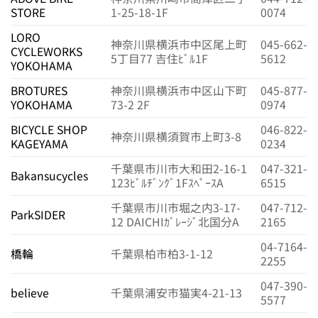
STORE
1-25-18-1F
0074
LORO
神奈川県横浜市中区尾上町
045-662-
CYCLEWORKS
5丁目77 吉住ﾋﾞﾙ1F
5612
YOKOHAMA
BROTURES
神奈川県横浜市中区山下町
045-877-
YOKOHAMA
73-2 2F
0974
BICYCLE SHOP
046-822-
神奈川県横須賀市上町3-8
KAGEYAMA
0234
千葉県市川市大和田2-16-1
047-321-
Bakansucycles
123ﾋﾞﾙﾁﾞﾝｸﾞ1FｽﾍﾟｰｽA
6515
千葉県市川市堀之内3-17-
047-712-
ParkSIDER
12 DAICHIｶﾞﾚｰｼﾞ北国分A
2165
04-7164-
橋輪
千葉県柏市柏3-1-12
2255
047-390-
believe
千葉県浦安市猫実4-21-13
5577