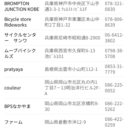
BROMPTON
兵庫県神戸市中央区下山手
078-321-
JUNCTION KOBE
通3-3-1 ｳｪﾙｽﾄﾝﾋﾞﾙ1F
0830
Bicycle store
兵庫県神戸市東灘区本山中
078-806-
Rideworks
町2丁目1-32
8639
サイクルセンタ
06-6412-
兵庫県尼崎市昭和通8-2900
ー サンワ
3802
ムーブバイシク
兵庫県西宮市久保町6-13
0798-38-
ルズ
池ﾋﾞﾙ101
5708
0853-31-
pratyaya
島根県出雲市小山町112-1
7779
岡山県岡山市北区丸の内1
086-225-
couleur
丁目7－13明治洋行ビル2F-
0052
A
岡山県岡山市北区京橋町8-
086-222-
BPSなかやま
30
5262
086-422-
ファーム
岡山県倉敷市沖12-9
0259