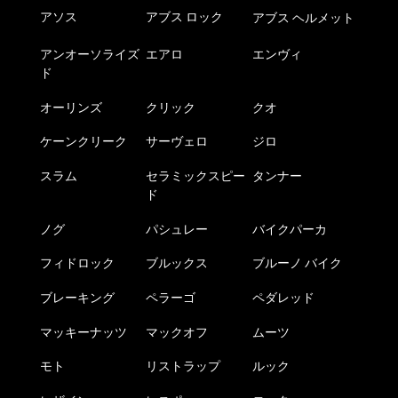
アソス
アブス ロック
アブス ヘルメット
アンオーソライズ
エアロ
エンヴィ
ド
オーリンズ
クリック
クオ
ケーンクリーク
サーヴェロ
ジロ
スラム
セラミックスピー
タンナー
ド
ノグ
パシュレー
バイクパーカ
フィドロック
ブルックス
ブルーノ バイク
ブレーキング
ペラーゴ
ペダレッド
マッキーナッツ
マックオフ
ムーツ
モト
リストラップ
ルック