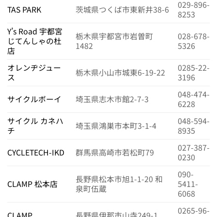
029-896-
TAS PARK
茨城県つくば市東新井38-6
8253
Y’s Road 宇都宮
栃木県宇都宮市岩曽町
028-678-
じてんしゃの杜
1482
5326
店
オレンヂジュー
0285-22-
栃木県小山市城東6-19-22
ス
3196
048-474-
サイクルボーイ
埼玉県志木市館2-7-3
6228
サイクル カネハ
048-594-
埼玉県鴻巣市本町3-1-4
チ
8935
027-387-
CYCLETECH-IKD
群馬県高崎市若松町79
0230
090-
長野県松本市旭1-1-20 和
CLAMP 松本店
5411-
泉町伍蔵
6068
0265-96-
CLAMP
長野県伊那市山寺249-1