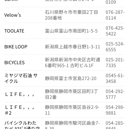
0109
石川県野々市市粟田2丁目
076-287-
Velow’s
208番地
0114
076-425-
TOOLATE
富山県富山市南田町1-5-5
5422
025-524-
BIKE LOOP
新潟県上越市春日野1-3-11
6555
新潟県新潟市中央区古町通
025-201-
BICYCLES
6番町965-1 古町ビル1F
7335
ミヤジマ石油 サ
0545-61-
静岡県富士市宮島272-20
イクル
3458
静岡県静岡市葵区田町3丁
054-292-
ＬＩＦＥ，，，
目2番
5777
ＬＩＦＥ，，，
静岡県静岡市葵区沓谷2-9-
054-298-
＃2
11
9881
バイシクルわた
静岡県静岡市駿河区曲金7-
054-285-
なべ ｶﾈﾎﾞｳ通り店
8-35
8845