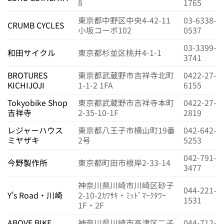
8
1765
東京都中野区中央4-42-11
03-6338-
CRUMB CYCLES
小坂コーポ102
0537
03-3399-
和田サイクル
東京都杉並区桃井4-1-1
3741
BROTURES
東京都武蔵野市吉祥寺北町
0422-27-
KICHIJOJI
1-1-2 1FA
6155
Tokyobike Shop
東京都武蔵野市吉祥寺本町
0422-27-
吉祥寺
2-35-10-1F
2819
レジャーハウス
東京都八王子市横山町19番
042-642-
ミヤザキ
2号
5253
042-791-
今野製作所
東京都町田市根岸2-33-14
3477
神奈川県川崎市川崎区砂子
044-221-
Y’s Road・川崎
2-10-2ｶﾜｻｷ・ﾐｯﾄﾞﾏｰｸﾀﾜｰ
1531
1F・2F
ABOVE BIKE
神奈川県川崎市高津区二子
044-712-