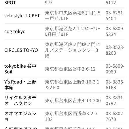
SPOT
9-9
5112
東京都中央区築地6丁目1-5
03-6281-
v
elostyle TICKET
一戸ビル1F
5404
東京都港区芝2-1-23ﾆｭｰｶﾅｰ
03-6809-
cog tokyo
ﾙ升田ﾋﾞﾙ1F
5334
東京都港区虎ノ門虎ノ門ヒ
03-3528-
CIRCLES TOKYO
ルズステーションタワー3
8263
階
tokyobike 谷中
03-5809-
東京都台東区谷中2-6-12
Soil
0980
Y’s Road・上野
東京都台東区上野3-16-3 1
03-3836-
本館
＆2Ｆ0
6168
サイクルスタヂ
03-3831-
東京都台東区台東4-13-200
オ ハクセン
0792
オオマエジムシ
東京都台東区西浅草3-2-7-
03-6802-
ョ
102
7670