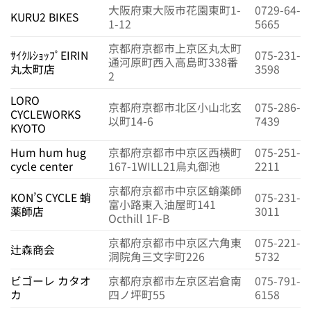
大阪府東大阪市花園東町1-
0729-64-
KURU2 BIKES
1-12
5665
京都府京都市上京区丸太町
ｻｲｸﾙｼｮｯﾌﾟEIRIN
075-231-
通河原町西入高島町338番
丸太町店
3598
2
LORO
京都府京都市北区小山北玄
075-286-
CYCLEWORKS
以町14-6
7439
KYOTO
Hum hum hug
京都府京都市中京区西横町
075-251-
cycle center
167-1WILL21烏丸御池
2211
京都府京都市中京区蛸薬師
KON’S CYCLE 蛸
075-231-
富小路東入油屋町141
薬師店
3011
Octhill 1F-B
京都府京都市中京区六角東
075-221-
辻森商会
洞院角三文字町226
5732
ビゴーレ カタオ
京都府京都市左京区岩倉南
075-791-
カ
四ノ坪町55
6158