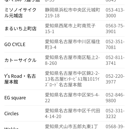
ミソノイサイク
静岡県浜松市中央区元城町
053-413-
ル元城店
219-18
3000
愛知県西尾市上町南荒子
0563-75-
まるいち上町店
15-1
3901
愛知県名古屋市中川区福住
052-351-
GO CYCLE
町3-4
7081
愛知県名古屋市南区駈上2-
052-811-
カトーサイクル
8-260
3741
愛知県名古屋市中区錦2-2-
Y’s Road・名古
052-220-
13名古屋ｾﾝﾀｰﾋﾞﾙ1階101ﾜｲ
屋本館
3977
ｽﾞﾛｰﾄﾞ名古屋本館
愛知県名古屋市中区栄5-4-
052-846-
EG square
22
9800
愛知県名古屋市中区千代田
052-331-
Circles
4-14-20
3232
愛知県犬山市五郎丸東1丁
0568-39-