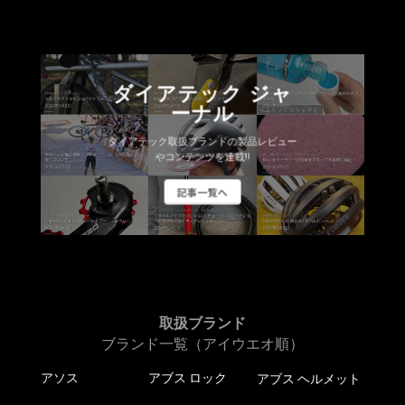
す
す。
オ
プ
シ
ダイアテック ジャ
ョ
ーナル
ン
は
ダイアテック取扱ブランドの製品レビュー
商
やコンテンツを連載!!
品
記事一覧へ
ペ
ー
ジ
か
ら
選
択
取扱ブランド
で
ブランド一覧（アイウエオ順）
き
アソス
アブス ロック
アブス ヘルメット
ま
す