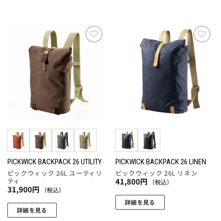
こ
オ
の
プ
商
シ
品
ョ
に
お気
お気
ン
に入
に入
は
は
りに
りに
複
追加
追加
商
数
品
の
ペ
バ
ー
リ
ジ
エ
か
ー
ら
シ
選
ョ
PICKWICK BACKPACK 26 UTILITY
PICKWICK BACKPACK 26 LINEN
択
ピックウィック 26L ユーティリ
ピックウィック 26L リネン
ン
で
ティ
41,800
円
（税込）
が
き
31,900
円
（税込）
あ
ま
詳細を見る
り
詳細を見る
す
こ
ま