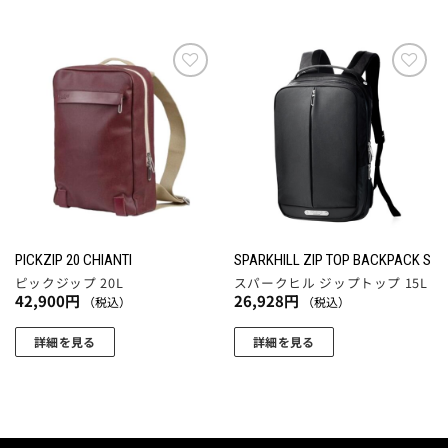
す
シ
す。
の
ョ
オ
商
ン
プ
品
は
シ
に
お気
お気
商
ョ
に入
に入
は
品
りに
りに
ン
複
追加
追加
ペ
は
数
ー
商
の
ジ
品
バ
か
ペ
リ
ら
ー
エ
選
PICKZIP 20 CHIANTI
SPARKHILL ZIP TOP BACKPACK S
ジ
ー
択
ピックジップ 20L
スパークヒル ジップトップ 15L
か
シ
42,900
円
26,928
円
（税込）
（税込）
で
ら
ョ
き
選
ン
詳細を見る
詳細を見る
ま
択
が
す
で
あ
き
り
ま
ま