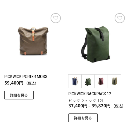
お気
お気
に入
に入
りに
りに
追加
追加
PICKWICK PORTER MOSS
59,400
円
（税込）
PICKWICK BACKPACK 12
詳細を見る
ピックウィック 12L
価
37,400
円
–
39,820
円
（税込）
格
帯:
37,400
詳細を見る
円
こ
–
39,820