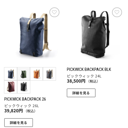
の
円
商
品
に
お気
お気
に入
に入
は
りに
りに
複
追加
追加
数
の
バ
リ
エ
PICKWICK BACKPACK BLK
ー
ピックウィック 24L
シ
38,500
円
（税込）
ョ
ン
詳細を見る
PICKWICK BACKPACK 26
が
ピックウィック 26L
あ
39,820
円
（税込）
り
ま
詳細を見る
す。