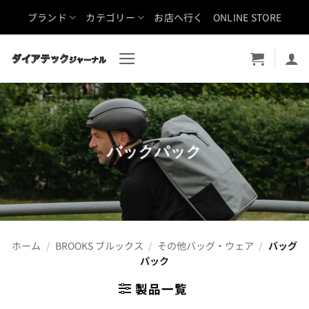
Skip
ブランド
カテゴリー
お店へ行く
ONLINE STORE
to
content
バックパック
ホーム
/
BROOKS ブルックス
/
その他バッグ・ウェア
/
バッグ
パック
製品一覧