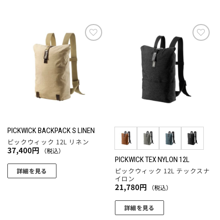
こ
の
す。
の
商
オ
商
品
プ
品
に
シ
に
お気
お気
は
ョ
に入
に入
は
複
りに
りに
ン
複
追加
追加
数
は
数
の
商
の
バ
品
バ
リ
ペ
リ
エ
ー
エ
ー
PICKWICK BACKPACK S LINEN
ジ
ー
シ
ピックウィック 12L リネン
か
シ
37,400
円
（税込）
ョ
ら
ョ
PICKWICK TEX NYLON 12L
ン
選
ピックウィック 12L テックスナ
ン
詳細を見る
が
択
イロン
が
こ
あ
21,780
円
（税込）
で
あ
の
り
き
り
商
ま
詳細を見る
ま
ま
品
す。