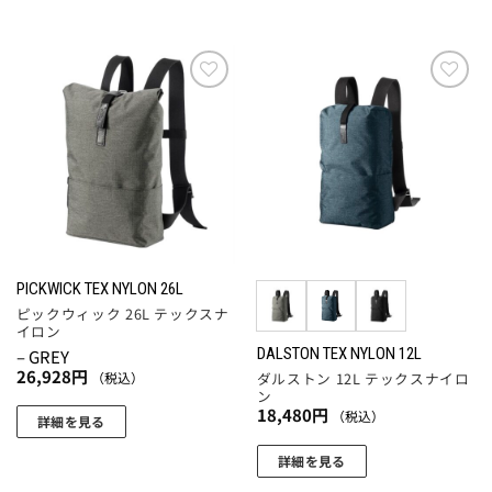
こ
す
す。
に
オ
の
オ
は
プ
商
プ
複
シ
品
シ
数
ョ
に
お気
お気
ョ
の
に入
に入
ン
は
りに
りに
ン
バ
は
複
追加
追加
は
リ
商
数
商
エ
品
の
品
ー
ペ
バ
ペ
シ
ー
リ
ー
ョ
ジ
エ
PICKWICK TEX NYLON 26L
ジ
ン
か
ー
ピックウィック 26L テックスナ
か
が
ら
シ
イロン
ら
あ
選
ョ
DALSTON TEX NYLON 12L
– GREY
選
り
26,928
円
択
（税込）
ダルストン 12L テックスナイロ
ン
択
ン
ま
で
が
18,480
円
（税込）
で
す。
詳細を見る
き
あ
き
オ
ま
り
詳細を見る
ま
プ
す
ま
こ