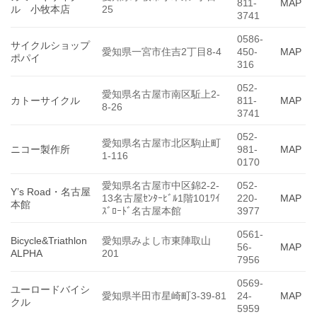
811-
MAP
ル 小牧本店
25
3741
0586-
サイクルショップ
愛知県一宮市住吉2丁目8-4
450-
MAP
ポパイ
316
052-
愛知県名古屋市南区駈上2-
カトーサイクル
811-
MAP
8-26
3741
052-
愛知県名古屋市北区駒止町
ニコー製作所
981-
MAP
1-116
0170
愛知県名古屋市中区錦2-2-
052-
Y’s Road・名古屋
13名古屋ｾﾝﾀｰﾋﾞﾙ1階101ﾜｲ
220-
MAP
本館
ｽﾞﾛｰﾄﾞ名古屋本館
3977
0561-
Bicycle&Triathlon
愛知県みよし市東陣取山
56-
MAP
ALPHA
201
7956
0569-
ユーロードバイシ
愛知県半田市星崎町3-39-81
24-
MAP
クル
5959