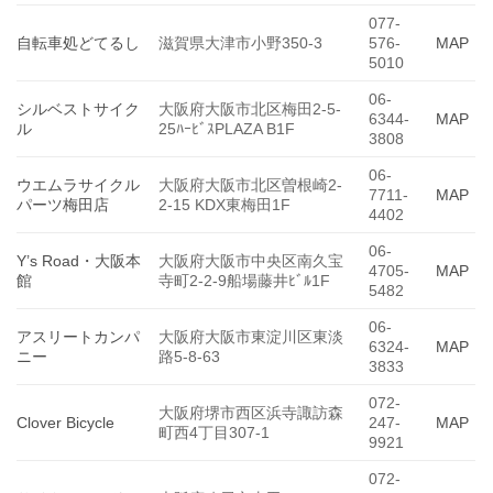
077-
自転車処どてるし
滋賀県大津市小野350-3
576-
MAP
5010
06-
シルベストサイク
大阪府大阪市北区梅田2-5-
6344-
MAP
ル
25ﾊｰﾋﾞｽPLAZA B1F
3808
06-
ウエムラサイクル
大阪府大阪市北区曽根崎2-
7711-
MAP
パーツ梅田店
2-15 KDX東梅田1F
4402
06-
Y’s Road・大阪本
大阪府大阪市中央区南久宝
4705-
MAP
館
寺町2-2-9船場藤井ﾋﾞﾙ1F
5482
06-
アスリートカンパ
大阪府大阪市東淀川区東淡
6324-
MAP
ニー
路5-8-63
3833
072-
大阪府堺市西区浜寺諏訪森
Clover Bicycle
247-
MAP
町西4丁目307-1
9921
072-