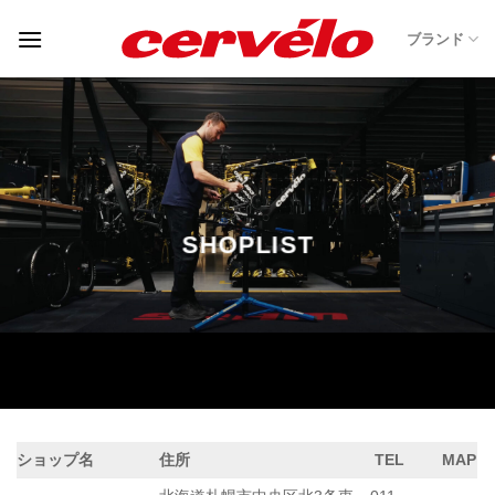
Skip
ブランド
to
content
SHOPLIST
ショップ名
住所
TEL
MAP