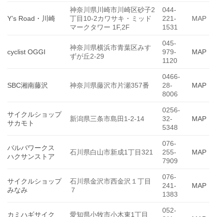
神奈川県川崎市川崎区砂子2
044-
Y’s Road・川崎
丁目10-2カワサキ・ミッド
221-
MAP
マークタワー 1F,2F
1531
045-
神奈川県横浜市青葉区みす
cyclist OGGI
979-
MAP
ずが丘2-29
1120
0466-
SBC湘南藤沢
神奈川県藤沢市片瀬357番
28-
MAP
8006
0256-
サイクルショップ
新潟県三条市島田1-2-14
32-
MAP
サカモト
5348
076-
バルバワークス
石川県白山市新成1丁目321
255-
MAP
ハクサンストア
7909
076-
サイクルショップ
石川県金沢市西金沢１丁目
241-
MAP
みなみ
７
1383
052-
カミハギサイク
愛知県小牧市小木東1丁目