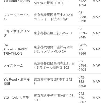
Y’s Road・新橋店
5422-
MAP
APLACE新橋1F B1F
1394
03-
フィールドサイク
東京都練馬区豊玉中3-12-6
5838-
MAP
ル
コンフォート渋谷 1階B
5798
03-
トキノサイクリン
東京都杉並区上荻1-24-10
6276-
MAP
グ
9445
Go
0422-
東京都武蔵野市吉祥寺本町
Ahead→HAPPY
20-
MAP
2-28-7メゾンMEG 1F
TRIATHLON
7566
03-
東京都杉並区高円寺北1丁目
メイストーム
6454-
MAP
4-5 ラポール高円寺 102
0404
042-
Y’s Road・府中多
東京都府中市四谷5丁目42-
352-
MAP
摩川
3
3308
042-
東京都八王子市明神町4-26-
YOU CAN 八王子
660-
MAP
8 1F
5307