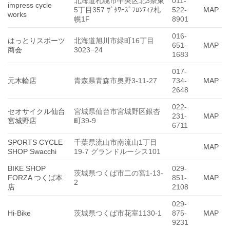
北海道札幌市中央区北3条東
011-
impress cycle
5丁目357 ｻﾞﾀﾜｰｽﾞﾌﾛﾝﾃｨｱ札
522-
MAP
works
幌1F
8901
016-
はっとりスポーツ
北海道旭川市緑町16丁目
651-
MAP
商会
3023−24
1683
017-
元木輪店
青森県青森市奥野3-11-27
734-
MAP
2648
022-
セオサイクル仙台
宮城県仙台市宮城野区銀杏
231-
MAP
宮城野店
町39-9
6711
SPORTS CYCLE
千葉県流山市南流山1丁目
MAP
SHOP Swacchi
19-7 グランドルーシス101
BIKE SHOP
029-
茨城県つくば市二の宮1-13-
FORZA つくば本
851-
MAP
2
店
2108
029-
Hi-Bike
茨城県つくば市花室1130-1
875-
MAP
9231