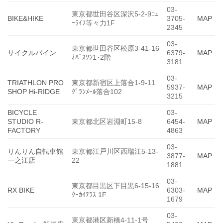
03-
東京都世田谷区深沢5-2-9ﾆｭ
BIKE&HIKE
3705-
MAP
ｰﾗｲﾌ等々力1F
2345
03-
東京都世田谷区松原3-41-16
サイクルパイン
6379-
MAP
ｵﾊﾟｽﾜﾝ1･2階
3181
03-
TRIATHLON PRO
東京都新宿区上落合1-9-11
5937-
MAP
SHOP Hi-RIDGE
ｸﾞﾗﾝﾒｰﾙ落合102
3215
BICYCLE
03-
STUDIO R-
東京都北区岩淵町15-8
6454-
MAP
FACTORY
4863
03-
りんりん自転車館
東京都江戸川区西瑞江5-13-
3877-
MAP
一之江店
22
1881
03-
東京都目黒区下目黒6-15-16
RX BIKE
6303-
MAP
ｸｰｶｲﾃﾗｽ 1F
1679
03-
東京都港区新橋4-11-1号