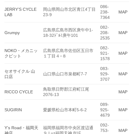
086-
JERRY’S CYCLE
岡山県岡山市北区青江4丁目
238-
MAP
LAB
23-9
7364
082-
広島県広島市西区庚午中1-
Grumpy
208-
MAP
18-32ﾄﾞﾙﾐ庚午101
2535
082-
NOKO・メカニッ
広島県広島市佐伯区五日市
921-
MAP
クピット
１丁目４−８
1578
083-
セオサイクル 山
山口県山口市泉都町7-7
929-
MAP
口店
3707
鳥取県日野郡江府町江尾
RICCO CYCLE
MAP
2076-13
089-
SUGIRIN
愛媛県松山市本町5-6-2
925-
MAP
4679
092-
Y’s Road・福岡天
福岡県福岡市中央区渡辺通
753-
MAP
神店
９ Luz福岡天神 B1F