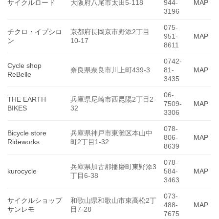
サイクルロード
大阪府八尾市太田5-118
944-
MAP
3196
075-
チクロ・イプシロ
京都府長岡京市野添2丁目
951-
MAP
ン
10-17
8611
0742-
Cycle shop
奈良県奈良市川上町439-3
81-
MAP
ReBelle
3435
06-
THE EARTH
兵庫県尼崎市西昆陽2丁目2-
7509-
MAP
BIKES
32
3306
078-
Bicycle store
兵庫県神戸市東灘区本山中
806-
MAP
Rideworks
町2丁目1-32
8639
078-
兵庫県加古郡播磨町東野添3
kurocycle
584-
MAP
丁目6-38
3463
073-
サイクルショップ
和歌山県和歌山市東高松2丁
488-
MAP
サンレモ
目7-28
7675