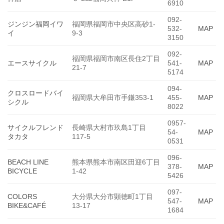
6910
092-
ジンジン福岡イワ
福岡県福岡市中央区高砂1-
532-
MAP
イ
9-3
3150
092-
福岡県福岡市南区長住2丁目
エースサイクル
541-
MAP
21-7
5174
094-
クロスロードバイ
福岡県大牟田市手鎌353-1
455-
MAP
シクル
8022
0957-
サイクルフレンド
長崎県大村市玖島1丁目
54-
MAP
タカタ
117-5
0531
096-
BEACH LINE
熊本県熊本市南区田迎6丁目
378-
MAP
BICYCLE
1-42
5426
097-
COLORS
大分県大分市顕徳町1丁目
547-
MAP
BIKE&CAFÉ
13-17
1684