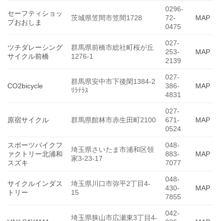
0296-
セーフティショッ
茨城県笠間市笠間1728
72-
MAP
プおおしま
0475
027-
ツチダレーシング
群馬県前橋市総社町桜が丘
253-
MAP
サイクル前橋
1276-1
2139
027-
群馬県安中市下後閑1384-2
CO2bicycle
386-
MAP
ﾘﾗﾃﾗｽ
4831
027-
原宿サイクル
群馬県館林市赤生田町2100
671-
MAP
0524
スポーツバイクフ
048-
埼玉県さいたま市浦和区領
ァクトリー北浦和
883-
MAP
家3-23-17
スズキ
7077
048-
サイクルインダス
埼玉県川口市弥平2丁目4-
430-
MAP
トリー
15
7855
042-
埼玉県狭山市広瀬東3丁目4-