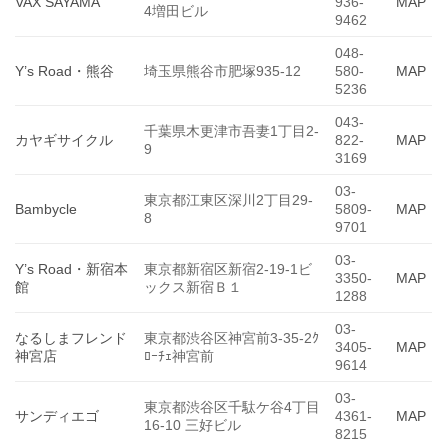
VAX SAYAMA
936-
MAP
4増田ビル
9462
048-
Y’s Road・熊谷
埼玉県熊谷市肥塚935-12
580-
MAP
5236
043-
千葉県木更津市吾妻1丁目2-
カヤギサイクル
822-
MAP
9
3169
03-
東京都江東区深川2丁目29-
Bambycle
5809-
MAP
8
9701
03-
Y’s Road・新宿本
東京都新宿区新宿2-19-1ビ
3350-
MAP
館
ックス新宿Ｂ１
1288
03-
なるしまフレンド
東京都渋谷区神宮前3-35-2ｸ
3405-
MAP
神宮店
ﾛｰﾁｪ神宮前
9614
03-
東京都渋谷区千駄ケ谷4丁目
サンディエゴ
4361-
MAP
16-10 三好ビル
8215