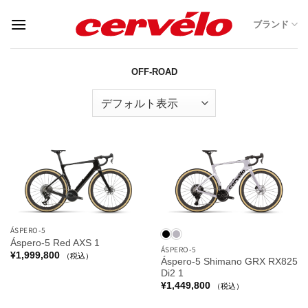
Skip
ブランド
to
content
OFF-ROAD
ÁSPERO-5
Áspero-5 Red AXS 1
ÁSPERO-5
¥
1,999,800
（税込）
Áspero-5 Shimano GRX RX825
Di2 1
¥
1,449,800
（税込）