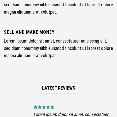
品
sed diam nonummy nibh euismod tincidunt ut laoreet dolore
ペ
magna aliquam erat volutpat.
ー
ジ
SELL AND MAKE MONEY
か
ら
Lorem ipsum dolor sit amet, consectetuer adipiscing elit,
選
sed diam nonummy nibh euismod tincidunt ut laoreet dolore
択
magna aliquam erat volutpat.
で
き
ま
す
LATEST REVIEWS
tuer
Lorem ipsum dolor sit amet, consectetuer