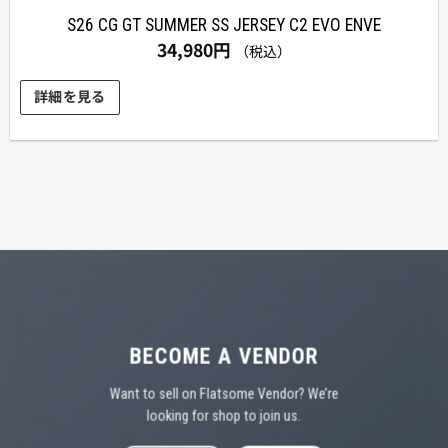
S26 CG GT SUMMER SS JERSEY C2 EVO ENVE
34,980
円
（税込）
詳細を見る
こ
の
商
品
に
は
複
数
の
BECOME A VENDOR
バ
Want to sell on Flatsome Vendor? We’re
リ
looking for shop to join us.
エ