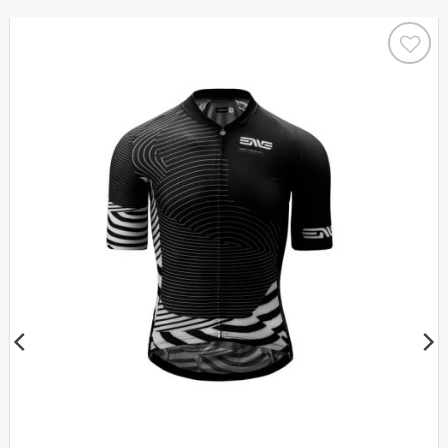
お気
に入
りに
追加