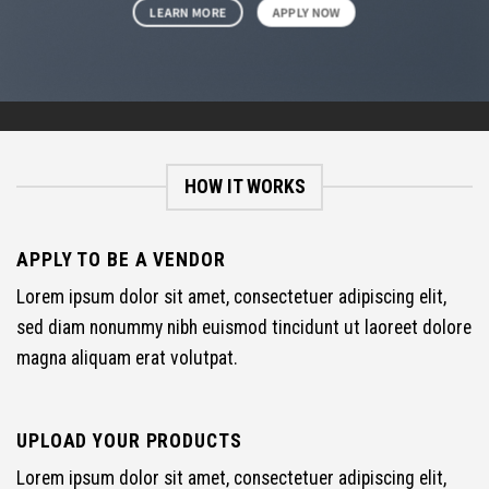
ー
LEARN MORE
APPLY NOW
シ
ョ
ン
が
あ
HOW IT WORKS
り
ま
す。
APPLY TO BE A VENDOR
オ
Lorem ipsum dolor sit amet, consectetuer adipiscing elit,
プ
sed diam nonummy nibh euismod tincidunt ut laoreet dolore
シ
magna aliquam erat volutpat.
ョ
ン
UPLOAD YOUR PRODUCTS
は
商
Lorem ipsum dolor sit amet, consectetuer adipiscing elit,