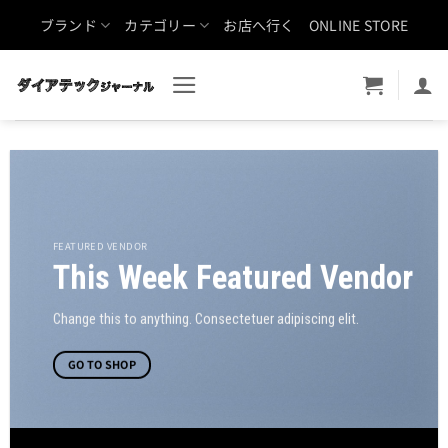
Skip
ブランド
カテゴリー
お店へ行く
ONLINE STORE
to
content
FEATURED VENDOR
This Week Featured Vendor
Change this to anything. Consectetuer adipiscing elit.
GO TO SHOP