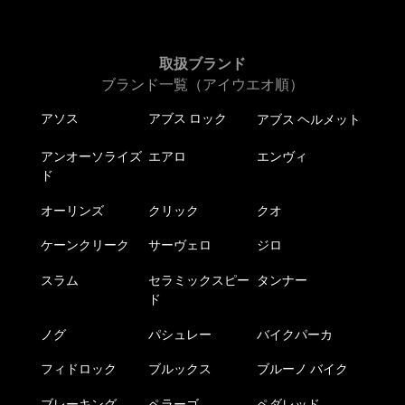
ま
す。
オ
取扱ブランド
プ
ブランド一覧（アイウエオ順）
シ
ョ
アソス
アブス ロック
アブス ヘルメット
ン
は
アンオーソライズ
エアロ
エンヴィ
商
ド
品
オーリンズ
クリック
クオ
ペ
ー
ケーンクリーク
サーヴェロ
ジロ
ジ
か
スラム
セラミックスピー
タンナー
ら
ド
選
ノグ
パシュレー
バイクパーカ
択
で
フィドロック
ブルックス
ブルーノ バイク
き
ま
ブレーキング
ペラーゴ
ペダレッド