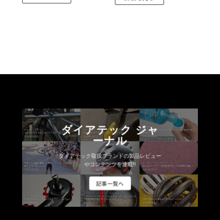
–
こ
4,840
円
の
商
品
に
は
複
数
の
バ
リ
ダイアテック ジャ
エ
ーナル
ー
シ
ダイアテック取扱ブランドの製品レビュー
やコンテンツを連載!!
ョ
ン
記事一覧へ
が
あ
り