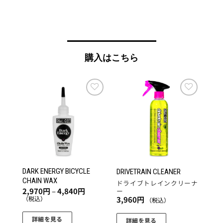
購入はこちら
お気
お気
に入
に入
りに
りに
追加
追加
DARK ENERGY BICYCLE
DRIVETRAIN CLEANER
CHAIN WAX
ドライブトレインクリーナ
価
2,970
円
–
4,840
円
ー
格
（税込）
3,960
円
（税込）
帯:
2,970
円
詳細を見る
詳細を見る