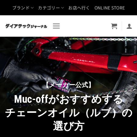
Skip
ブランド
カテゴリー
お店へ行く
ONLINE STORE
to
content
【メーカー公式】
Muc-offがおすすめする
チェーンオイル（ルブ）の
選び方