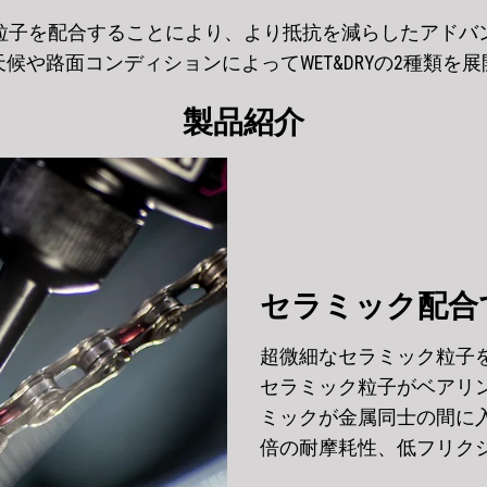
粒子を配合することにより、より抵抗を減らしたアドバ
天候や路面コンディションによってWET&DRYの2種類を展
製品紹介
セラミック配合
超微細なセラミック粒子
セラミック粒子がベアリ
ミックが金属同士の間に
倍の耐摩耗性、低フリク