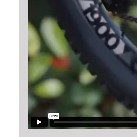
あ
り
ま
す。
オ
プ
シ
ョ
ン
は
商
品
ペ
ー
ジ
か
ら
選