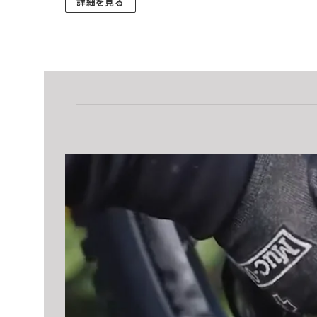
7,370
詳細を見る
円
こ
–
24,200
の
円
商
品
に
は
複
数
の
バ
リ
エ
ー
シ
ョ
ン
が