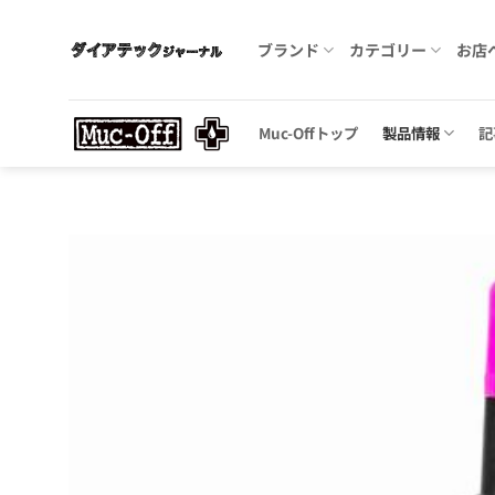
Skip
to
ブランド
カテゴリー
お店
content
Muc-Offトップ
製品情報
記