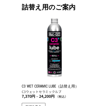
詰替え用のご案内
お気
に入
りに
追加
C3 WET CERAMIC LUBE（詰替え用）
C3ウェットセラミックルブ
価
7,370
円
–
24,200
円
（税込）
格
帯: