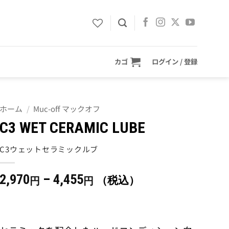
カゴ
ログイン / 登録
ホーム
/
Muc-off マックオフ
C3 WET CERAMIC LUBE
C3ウェットセラミックルブ
価
2,970
–
4,455
（税込）
円
円
格
帯:
2,970