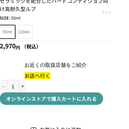
セラミックを配合したハードコンディション向
円
–
け高耐久型ルブ
クリア
4,455
SIZE
:
50ml
円
50ml
120ml
2,970
（税込）
円
お近くの取扱店舗をご紹介
お店へ行く
C3 WET CERAMIC LUBEC3ウェットセラミックルブ個
オンラインストアで購入
カートに入れる