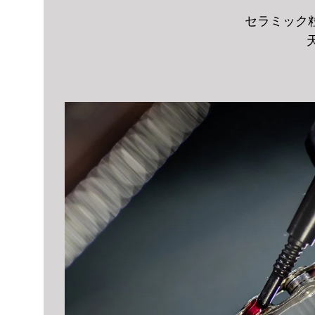
択
セラミック
で
き
ま
す