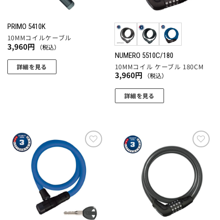
品
リ
ペ
エ
ー
PRIMO 5410K
ー
ジ
10MMコイルケーブル
シ
3,960
円
（税込）
か
ョ
NUMERO 5510C/180
ら
10MMコイル ケーブル 180CM
ン
詳細を見る
選
3,960
円
（税込）
が
択
あ
で
詳細を見る
り
き
こ
ま
ま
の
す。
す
商
オ
品
プ
に
お気
お気
シ
に入
に入
は
ョ
りに
りに
複
追加
追加
ン
数
は
の
商
バ
品