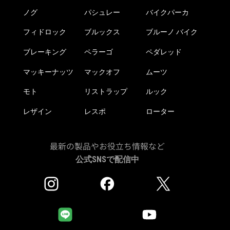
か
か
ノグ
パシュレー
バイクパーカ
ら
ら
フィドロック
ブルックス
ブルーノ バイク
選
選
択
択
ブレーキング
ペラーゴ
ペダレッド
で
で
き
き
マッキーナッツ
マックオフ
ムーツ
ま
ま
モト
リストラップ
ルック
す
す
レザイン
レスポ
ローター
最新の製品やお役立ち情報など
公式SNSで配信中