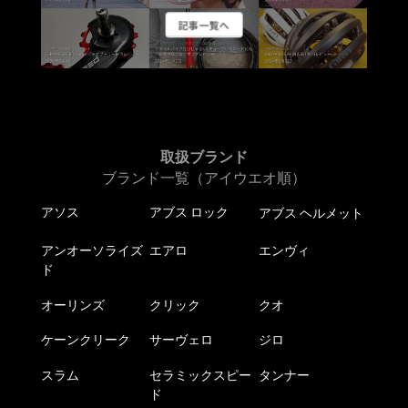
ー
ー
ジ
ジ
記事一覧へ
シ
シ
か
か
ョ
ョ
ら
ら
ン
ン
選
選
が
が
択
択
あ
あ
で
で
り
り
き
き
ま
ま
取扱ブランド
ま
ま
す。
す。
ブランド一覧（アイウエオ順）
す
す
オ
オ
アソス
アブス ロック
アブス ヘルメット
プ
プ
シ
シ
アンオーソライズ
エアロ
エンヴィ
ョ
ョ
ド
ン
ン
は
は
オーリンズ
クリック
クオ
商
商
ケーンクリーク
サーヴェロ
ジロ
品
品
ペ
ペ
スラム
セラミックスピー
タンナー
ー
ー
ド
ジ
ジ