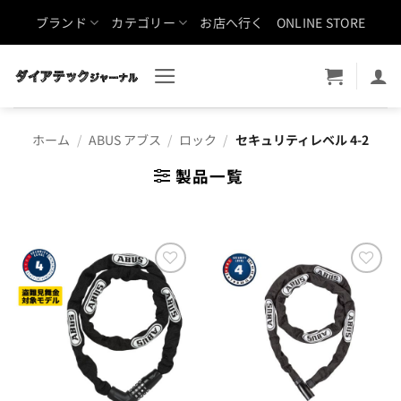
Skip
ブランド
カテゴリー
お店へ行く
ONLINE STORE
to
content
ホーム
/
ABUS アブス
/
ロック
/
セキュリティレベル 4-2
製品一覧
お気
お気
に入
に入
りに
りに
追加
追加