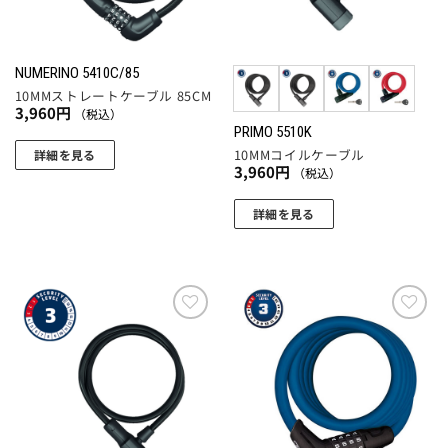
ペ
ジ
バ
ー
か
リ
ジ
ら
エ
か
選
NUMERINO 5410C/85
ー
ら
10MMストレートケーブル 85CM
択
シ
3,960
円
（税込）
選
で
ョ
PRIMO 5510K
択
き
10MMコイルケーブル
ン
詳細を見る
で
ま
3,960
円
（税込）
が
き
す
あ
ま
詳細を見る
り
す
こ
ま
の
す。
商
オ
品
プ
に
お気
お気
シ
に入
に入
は
ョ
りに
りに
複
追加
追加
ン
数
は
の
商
バ