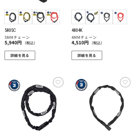
5805C
4804K
5MMチェーン
4MMチェーン
5,940
円
4,510
円
（税込）
（税込）
詳細を見る
詳細を見る
こ
こ
の
の
商
商
品
品
に
に
お気
お気
に入
に入
は
は
りに
りに
複
複
追加
追加
数
数
の
の
バ
バ
リ
リ