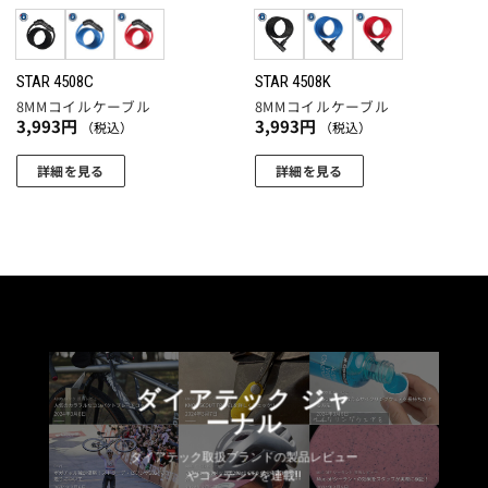
エ
エ
ー
ー
ー
ジ
シ
シ
か
ョ
ョ
STAR 4508C
STAR 4508K
ら
8MMコイルケーブル
8MMコイルケーブル
ン
ン
選
3,993
円
3,993
円
（税込）
（税込）
が
が
択
あ
あ
で
詳細を見る
詳細を見る
り
り
き
こ
こ
ま
ま
ま
の
の
す。
す。
す
商
商
オ
オ
品
品
プ
プ
に
に
シ
シ
は
は
ョ
ョ
複
複
ン
ン
数
数
は
は
ダイアテック ジャ
の
の
商
商
ーナル
バ
バ
品
品
リ
リ
ペ
ペ
ダイアテック取扱ブランドの製品レビュー
エ
エ
やコンテンツを連載!!
ー
ー