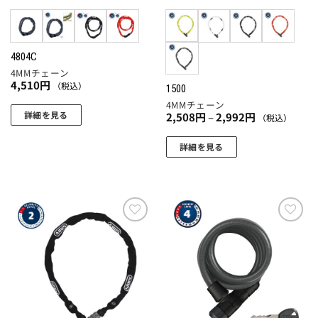
エ
エ
ー
ー
シ
シ
ョ
ョ
4804C
4MMチェーン
ン
ン
4,510
円
（税込）
1500
が
が
4MMチェーン
あ
あ
詳細を見る
価
2,508
円
–
2,992
円
（税込）
り
り
格
こ
帯:
ま
ま
2,508
詳細を見る
の
す。
す。
円
こ
商
–
オ
オ
2,992
の
品
円
プ
プ
商
に
シ
シ
品
は
ョ
ョ
に
複
お気
お気
ン
ン
に入
に入
は
数
は
は
りに
りに
複
の
追加
追加
商
商
数
バ
品
品
の
リ
ペ
ペ
バ
エ