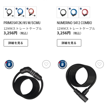
リ
ペ
エ
ー
ー
ジ
シ
か
ョ
PRIMO5412K/85 W/SCMU
NUMERINO 5412 COMBO
ら
12MMストレートケーブル
12MMストレートケーブル
ン
選
3,256
円
3,256
円
（税込）
（税込）
が
択
あ
で
詳細を見る
詳細を見る
り
き
こ
こ
ま
ま
の
の
す。
す
商
商
オ
品
品
プ
に
に
お気
お気
シ
に入
に入
は
は
ョ
りに
りに
複
複
追加
追加
ン
数
数
は
の
の
商
バ
バ
品
リ
リ
ペ