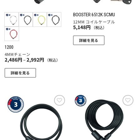
ー
ー
リ
ー
ジ
ジ
エ
シ
か
か
BOOSTER 6512K SCMU
ー
ョ
ら
ら
12MM コイルケーブル
シ
ン
5,148
円
（税込）
選
選
ョ
が
択
択
ン
あ
詳細を見る
で
で
1200
が
り
き
き
4MMチェーン
あ
ま
ま
ま
価
2,486
円
–
2,992
円
（税込）
り
す。
格
す
す
帯:
ま
オ
2,486
詳細を見る
す。
プ
円
こ
–
オ
シ
2,992
の
円
プ
ョ
商
シ
ン
品
ョ
は
に
お気
お気
ン
商
に入
に入
は
は
品
りに
りに
複
追加
追加
商
ペ
数
品
ー
の