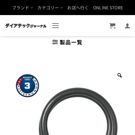
Skip
ブランド
カテゴリー
お店へ行く
ONLINE STORE
to
content
製品一覧
Zoo