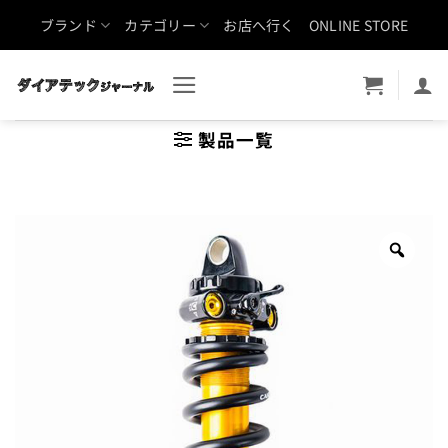
Skip
ブランド
カテゴリー
お店へ行く
ONLINE STORE
to
content
製品一覧
Zoo