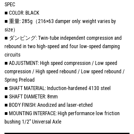
SPEC
■ COLOR: BLACK
■ 重量: 285g（216×63 damper only: weight varies by
size）
■ ダンピング: Twin-tube independent compression and
rebound in two high-speed and four low-speed damping
circuits
■ ADJUSTMENT: High speed compression / Low speed
compression / High speed rebound / Low speed rebound /
Spring Preload
■ SHAFT MATERIAL: Induction-hardened 4130 steel
■ SHAFT DIAMETER: 8mm
■ BODY FINISH: Anodized and laser-etched
■ MOUNTING INTERFACE: High performance low friction
bushing 1/2″ Universal Axle