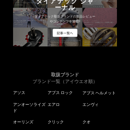
ダイアテック ジャ
ーナル
ダイアテック取扱ブランドの製品レビュー
やコンテンツを連載!!
記事一覧へ
取扱ブランド
ブランド一覧（アイウエオ順）
アソス
アブス ロック
アブス ヘルメット
アンオーソライズ
エアロ
エンヴィ
ド
オーリンズ
クリック
クオ