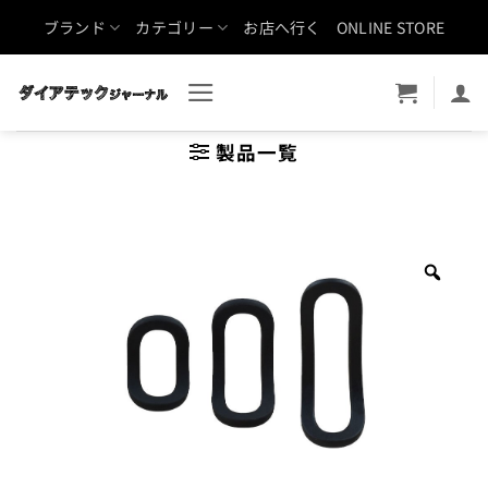
Skip
ブランド
カテゴリー
お店へ行く
ONLINE STORE
to
content
製品一覧
Zoo