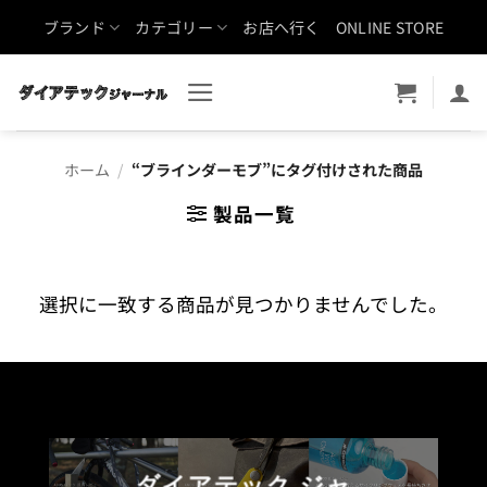
Skip
ブランド
カテゴリー
お店へ行く
ONLINE STORE
to
content
ホーム
/
“ブラインダーモブ”にタグ付けされた商品
製品一覧
選択に一致する商品が見つかりませんでした。
ダイアテック ジャ